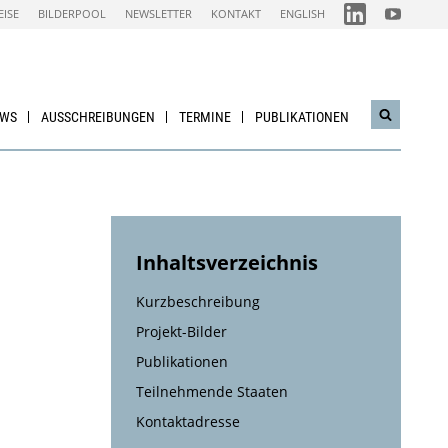
FOLGEN
FOLGEN
EISE
BILDERPOOL
NEWSLETTER
KONTAKT
ENGLISH
SIE
SIE
UNS
UNS
AUF
AUF
IEA
NACHHALTI
LINKEDIN-
WIRTSCHAF
CHANNEL
YOUTUBE
CHANNEL
EWS
AUSSCHREIBUNGEN
TERMINE
PUBLIKATIONEN
Suchwidg
öffnen
Inhaltsverzeichnis
Kurzbeschreibung
Projekt-Bilder
Publikationen
Teilnehmende Staaten
Kontaktadresse