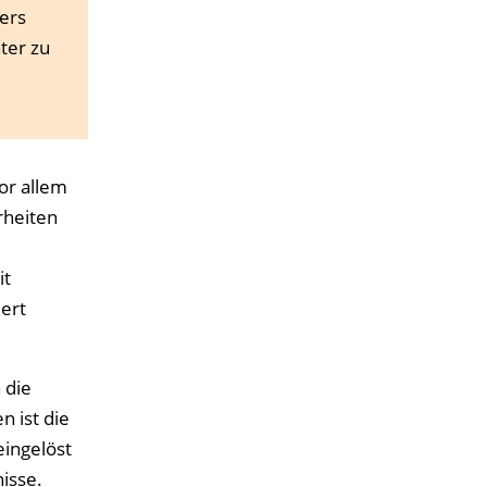
ders
ter zu
or allem
rheiten
it
ert
 die
 ist die
ingelöst
isse.