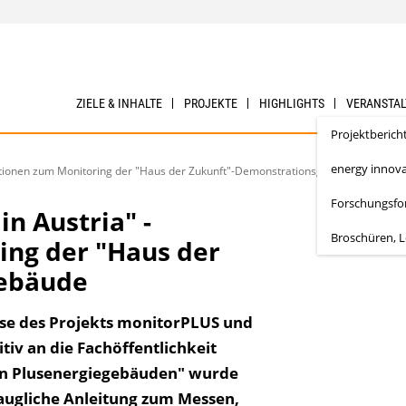
ZIELE & INHALTE
PROJEKTE
HIGHLIGHTS
VERANSTA
Projektberich
energy innova
kationen zum Monitoring der "Haus der Zukunft"-Demonstrationsgebäude
Forschungsf
n Austria" -
Broschüren, L
ing der "Haus der
gebäude
se des Projekts monitorPLUS und
iv an die Fachöffentlichkeit
on Plusenergiegebäuden" wurde
staugliche Anleitung zum Messen,