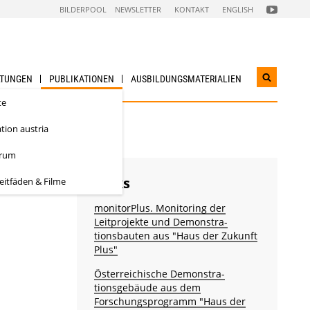
FOLGEN
BILDERPOOL
NEWSLETTER
KONTAKT
ENGLISH
SIE
UNS
AUF
NACHHALTI
WIRTSCHAF
YOUTUBE
CHANNEL
LTUNGEN
PUBLIKATIONEN
AUSBILDUNGS­MATERIALIEN
Suchwidg
öffnen
te
tion austria
orum
Links
eitfäden & Filme
monitorPlus. Monitoring der
Leitprojekte und Demonstra­
tionsbauten aus "Haus der Zukunft
Plus"
Österreichische Demonstra­
tionsgebäude aus dem
Forschungsprogramm "Haus der