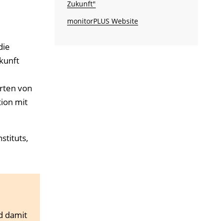
Zukunft"
monitorPLUS Website
die
kunft
rten von
ion mit
stituts,
d damit