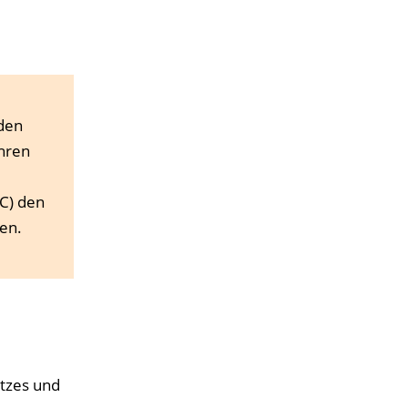
 den
hren
C) den
en.
utzes und