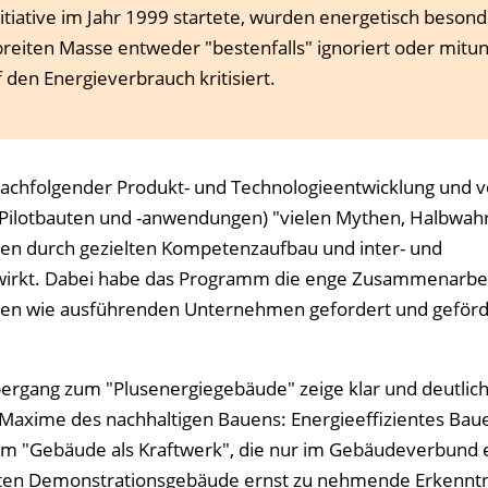
-Initiative im Jahr 1999 startete, wurden energetisch beson
reiten Masse entweder "bestenfalls" ignoriert oder mitun
 den Energieverbrauch kritisiert.
achfolgender Produkt- und Technologieentwicklung und v
Pilotbauten und -anwendungen) "vielen Mythen, Halbwah
en durch gezielten Kompetenzaufbau und inter- und
ewirkt. Dabei habe das Programm die enge Zusammenarbe
den wie ausführenden Unternehmen gefordert und geförd
ergang zum "Plusenergiegebäude" zeige klar und deutlich
Maxime des nachhaltigen Bauens: Energieeffizientes Bauen
um "Gebäude als Kraftwerk", die nur im Gebäudeverbund e
teten Demonstrations­gebäude ernst zu nehmende Erkenntn