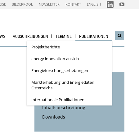
FOLGEN
FOLGEN
EISE
BILDERPOOL
NEWSLETTER
KONTAKT
ENGLISH
SIE
SIE
UNS
UNS
AUF
AUF
IEA
NACHHALTI
LINKEDIN-
WIRTSCHAF
CHANNEL
YOUTUBE
CHANNEL
EWS
AUSSCHREIBUNGEN
TERMINE
PUBLIKATIONEN
Suchwidg
öffnen
Projektberichte
energy innovation austria
Energieforschungs­erhebungen
Markterhebung und Energiedaten
Inhaltsverzeichnis
Österreichs
Bibliographische Daten
Internationale Publikationen
Inhaltsbeschreibung
Downloads