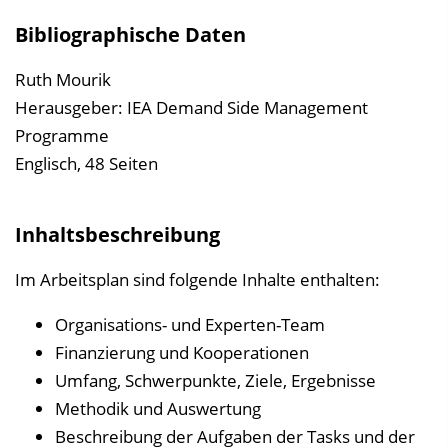
a
Bibliographische Daten
l
t
Ruth Mourik
s
Herausgeber: IEA Demand Side Management
v
Programme
e
Englisch, 48 Seiten
r
z
Inhaltsbeschreibung
e
i
Im Arbeitsplan sind folgende Inhalte enthalten:
c
Organisations- und Experten-Team
h
Finanzierung und Kooperationen
n
Umfang, Schwerpunkte, Ziele, Ergebnisse
i
Methodik und Auswertung
s
Beschreibung der Aufgaben der Tasks und der
e