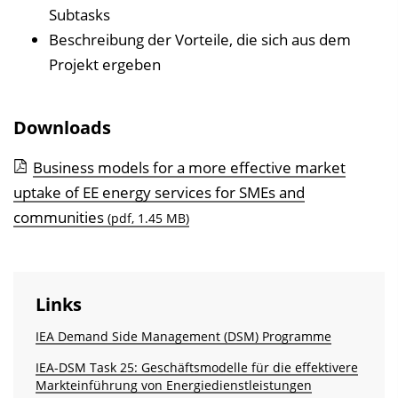
Subtasks
i
Beschreibung der Vorteile, die sich aus dem
n
Projekt ergeben
b
l
e
Downloads
n
d
Business models for a more effective market
e
uptake of EE energy services for SMEs and
n
communities
(pdf, 1.45 MB)
Links
IEA Demand Side Management (DSM) Programme
IEA-DSM Task 25: Geschäftsmodelle für die effektivere
Markteinführung von Energiedienstleistungen