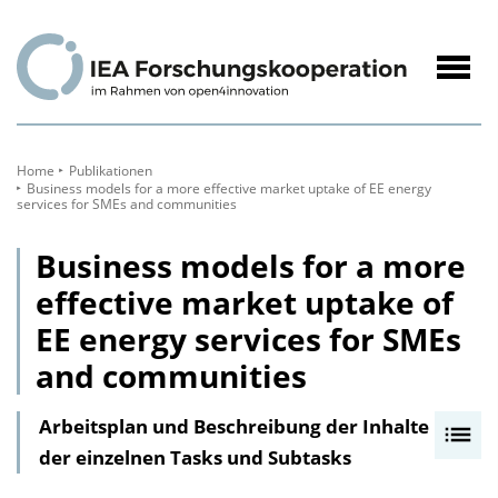
zum
Inhalt
Navig
öffne
Home
Publikationen
Business models for a more effective market uptake of EE energy
services for SMEs and communities
Business models for a more
effective market uptake of
EE energy services for SMEs
and communities
Arbeitsplan und Beschreibung der Inhalte
I
der einzelnen Tasks und Subtasks
n
h