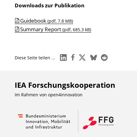
Downloads zur Publikation
Guidebook
(pdf, 7.8 MB)
Summary Report
(pdf, 685.3 kB)
linkedin
facebook
x
bluesky
reddit
Diese Seite teilen ...
IEA Forschungs­kooperation
Im Rahmen von
open4innovation