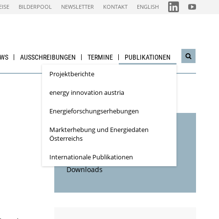
FOLGEN
FOLGEN
EISE
BILDERPOOL
NEWSLETTER
KONTAKT
ENGLISH
SIE
SIE
UNS
UNS
AUF
AUF
IEA
NACHHALTI
LINKEDIN-
WIRTSCHAF
CHANNEL
YOUTUBE
CHANNEL
EWS
AUSSCHREIBUNGEN
TERMINE
PUBLIKATIONEN
Suchwidg
öffnen
Projektberichte
energy innovation austria
Energieforschungs­erhebungen
Markterhebung und Energiedaten
Inhaltsverzeichnis
Österreichs
Inhaltsbeschreibung
Internationale Publikationen
Downloads