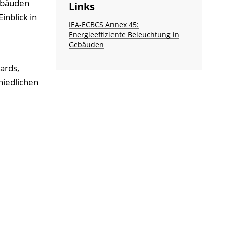
ebäuden
Links
nblick in
IEA-ECBCS Annex 45:
Energieeffiziente Beleuchtung in
Gebäuden
ards,
hiedlichen