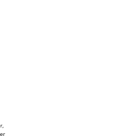
r,
er