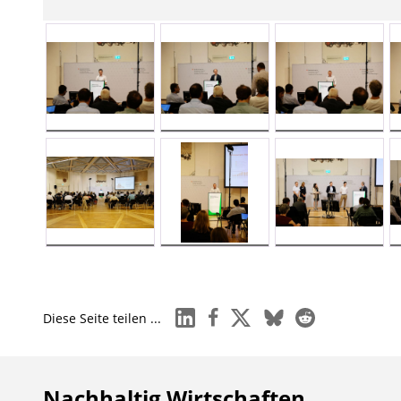
linkedin
facebook
x
bluesky
reddit
Diese Seite teilen ...
Nachhaltig Wirtschaften