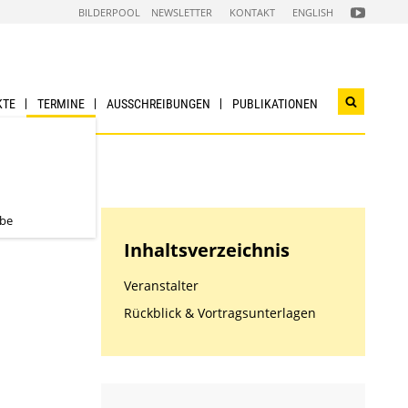
FOLGEN
BILDERPOOL
NEWSLETTER
KONTAKT
ENGLISH
SIE
UNS
AUF
NACHHALTI
WIRTSCHAF
YOUTUBE
CHANNEL
KTE
TERMINE
AUSSCHREIBUNGEN
PUBLIKATIONEN
Suchwidg
öffnen
abe
Inhaltsverzeichnis
Veranstalter
Rückblick & Vortragsunterlagen