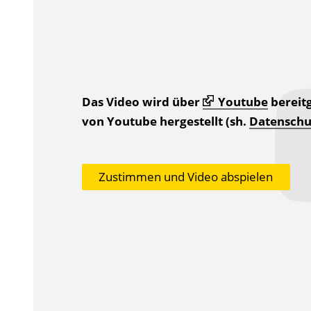
s
z
u
r
P
u
Das Video wird über
Youtube
bereitg
b
von Youtube hergestellt (sh.
Datenschu
l
i
Zustimmen und Video abspielen
k
a
t
i
o
n