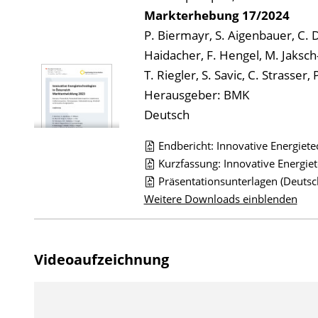
Markterhebung
17/2024
P. Biermayr, S. Aigenbauer, C. D
Haidacher, F. Hengel, M. Jaksch
T. Riegler, S. Savic, C. Strasser
Herausgeber: BMK
Deutsch
Endbericht: Innovative Energiet
D
Kurzfassung: Innovative Energie
Präsentationsunterlagen (Deutsc
o
Weitere Downloads einblenden
w
n
l
Videoaufzeichnung
o
a
d