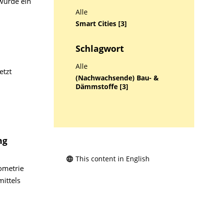
wurde ein
Alle
Smart Cities [3]
Schlagwort
Alle
etzt
(Nachwachsende) Bau- &
Dämmstoffe [3]
ng
This content in English
ometrie
ittels