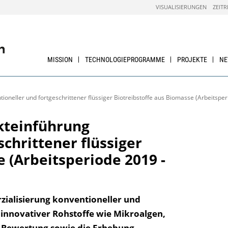
VISUALISIERUNGEN
ZEITR
MISSION
TECHNOLOGIEPROGRAMME
PROJEKTE
N
ioneller und fortgeschrittener flüssiger Biotreibstoffe aus Biomasse (Arbeitsper
kteinführung
chrittener flüssiger
 (Arbeitsperiode 2019 -
zialisierung konventioneller und
ch innovativer Rohstoffe wie Mikroalgen,
e Bewertung sowie die Erhebung