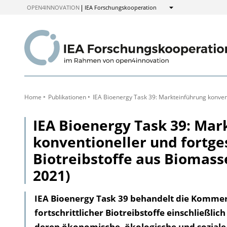
zum
OPEN4INNOVATION
IEA Forschungskooperation
Anzeigen
Inhalt
Home
Publikationen
IEA Bioenergy Task 39: Markteinführung konvent
IEA Bioenergy Task 39: Mar
konventioneller und fortges
Biotreibstoffe aus Biomasse
2021)
IEA Bioenergy Task 39 behandelt die Kommer
fortschrittlicher Biotreibstoffe einschließli
deren ökonomische, ökologische und sozial