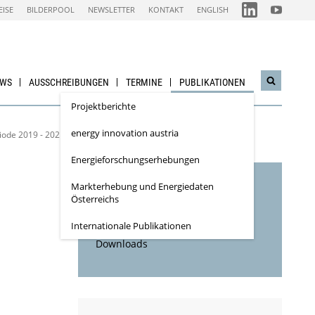
FOLGEN
FOLGEN
EISE
BILDERPOOL
NEWSLETTER
KONTAKT
ENGLISH
SIE
SIE
UNS
UNS
AUF
AUF
IEA
NACHHALTI
LINKEDIN-
WIRTSCHAF
CHANNEL
YOUTUBE
CHANNEL
EWS
AUSSCHREIBUNGEN
TERMINE
PUBLIKATIONEN
Suchwidg
öffnen
Projektberichte
energy innovation austria
iode 2019 - 2021)
Energieforschungs­erhebungen
Markterhebung und Energiedaten
Inhaltsverzeichnis
Österreichs
Bibliographische Daten
Internationale Publikationen
Downloads