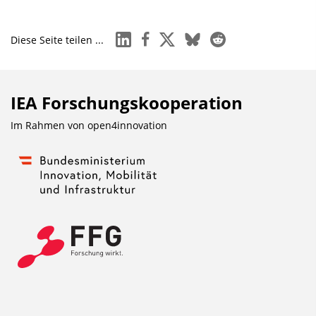
linkedin
facebook
x
bluesky
reddit
Diese Seite teilen ...
IEA Forschungs­kooperation
Im Rahmen von
open4innovation