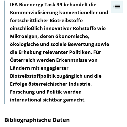
IEA Bioenergy Task 39 behandelt die
I
Kommerzialisierung konventioneller und
n
fortschrittlicher Biotreibstoffe
h
einschließlich innovativer Rohstoffe wie
a
Mikroalgen, deren ökonomische,
l
ökologische und soziale Bewertung sowie
t
die Erhebung relevanter Politiken. Für
s
Österreich werden Erkenntnisse von
v
Ländern mit engagierter
e
Biotreibstoffpolitik zugänglich und die
r
Erfolge österreichischer Industrie,
z
Forschung und Politik werden
e
international sichtbar gemacht.
i
c
h
Bibliographische Daten
n