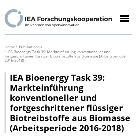
zum
Inhalt
Navig
öffne
Home
Publikationen
IEA Bioenergy Task 39: Markteinführung konventioneller und
fortgeschrittener flüssiger Biotreibstoffe aus Biomasse (Arbeitsperiode
2016-2018)
IEA Bioenergy Task 39:
Markteinführung
konventioneller und
fortgeschrittener flüssiger
Biotreibstoffe aus Biomasse
(Arbeitsperiode 2016-2018)