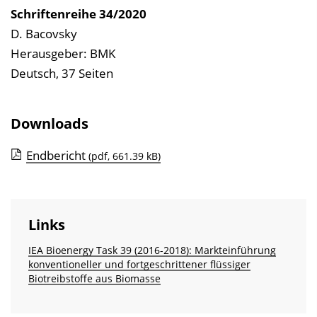
i
Schriftenreihe
34/2020
s
D. Bacovsky
e
Herausgeber: BMK
i
Deutsch, 37 Seiten
n
b
Downloads
l
e
Endbericht
(pdf, 661.39 kB)
n
d
e
Links
n
IEA Bioenergy Task 39 (2016-2018): Markteinführung
konventioneller und fortgeschrittener flüssiger
Biotreibstoffe aus Biomasse