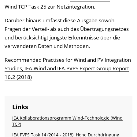
i
Wind TCP Task 25 zur Netzintegration.
s
Darüber hinaus umfasst diese Ausgabe sowohl
e
Fragen der Verteil- als auch des Übertragungsnetzes
i
und berücksichtigt jüngste Erkenntnisse über die
n
verwendeten Daten und Methoden.
b
l
Recommended Practises for Wind and PV Integration
e
Studies, IEA-Wind and IEA-PVPS Expert Group Report
n
16.2 (2018)
d
e
n
Links
IEA Kollaborationsprogramm Wind-Technologie (Wind
TCP)
IEA PVPS Task 14 (2014 - 2018): Hohe Durchdringung