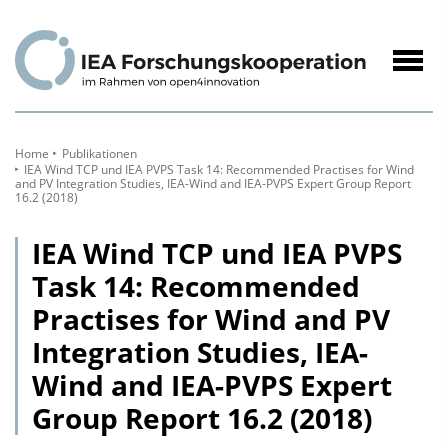
zum
Inhalt
Navig
öffne
Home
Publikationen
IEA Wind TCP und IEA PVPS Task 14: Recommended Practises for Wind
and PV Integration Studies, IEA-Wind and IEA-PVPS Expert Group Report
16.2 (2018)
IEA Wind TCP und IEA PVPS
Task 14: Recommended
Practises for Wind and PV
Integration Studies, IEA-
Wind and IEA-PVPS Expert
Group Report 16.2 (2018)