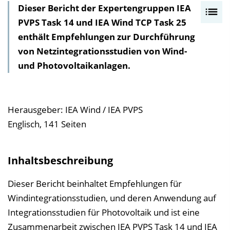
Dieser Bericht der Expertengruppen IEA
I
PVPS Task 14 und IEA Wind TCP Task 25
n
enthält Empfehlungen zur Durchführung
h
von Netzintegrations­studien von Wind-
a
und Photovoltaikanlagen.
l
t
s
v
Herausgeber: IEA Wind / IEA PVPS
e
Englisch, 141 Seiten
r
z
Inhaltsbeschreibung
e
i
Dieser Bericht beinhaltet Empfehlungen für
c
Windintegrationsstudien, und deren Anwendung auf
h
Integrationsstudien für Photovoltaik und ist eine
n
Zusammenarbeit zwischen
IEA PVPS Task 14
und IEA