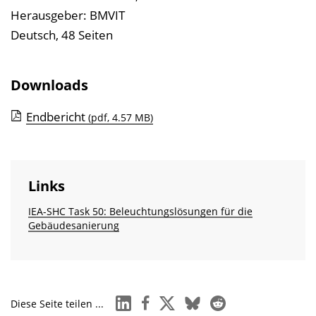
l
Herausgeber: BMVIT
t
Deutsch, 48 Seiten
s
v
e
Downloads
r
Endbericht
(pdf, 4.57 MB)
z
e
i
c
Links
h
IEA-SHC Task 50: Beleuchtungslösungen für die
n
Gebäudesanierung
i
s
e
i
linkedin
facebook
x
bluesky
reddit
Diese Seite teilen ...