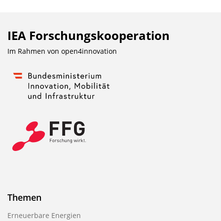
n
b
l
IEA Forschungs­kooperation
e
Im Rahmen von
open4innovation
n
d
e
n
Themen
Erneuerbare Energien