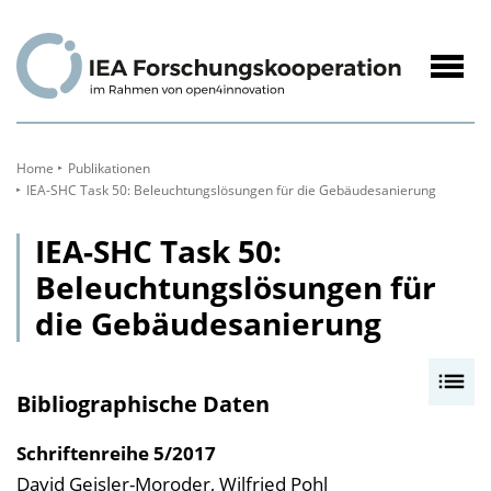
zum
Inhalt
Navig
öffne
Home
Publikationen
IEA-SHC Task 50: Beleuchtungslösungen für die Gebäudesanierung
IEA-SHC Task 50:
Beleuchtungslösungen für
die Gebäudesanierung
I
Bibliographische Daten
n
h
Schriftenreihe
5/2017
a
David Geisler-Moroder, Wilfried Pohl