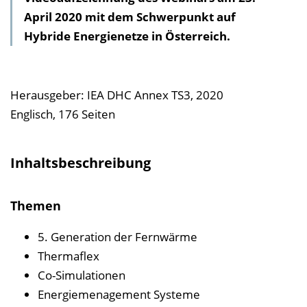
April 2020 mit dem Schwerpunkt auf
h
Hybride Energienetze in Österreich.
a
l
t
s
Herausgeber: IEA DHC Annex TS3, 2020
v
Englisch, 176 Seiten
e
r
Inhaltsbeschreibung
z
e
Themen
i
c
5. Generation der Fernwärme
h
Thermaflex
n
Co-Simulationen
i
Energiemenagement Systeme
s