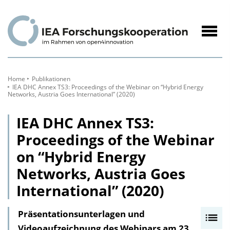
zum
Inhalt
Navig
öffne
Home
Publikationen
IEA DHC Annex TS3: Proceedings of the Webinar on “Hybrid Energy
Networks, Austria Goes International” (2020)
IEA DHC Annex TS3:
Proceedings of the Webinar
on “Hybrid Energy
Networks, Austria Goes
International” (2020)
Präsentationsunterlagen und
I
Videoaufzeichnung des Webinars am 23.
n