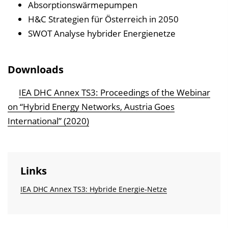
Absorptionswärmepumpen
e
H&C Strategien für Österreich in 2050
i
SWOT Analyse hybrider Energienetze
n
b
Downloads
l
e
IEA DHC Annex TS3: Proceedings of the Webinar
n
on “Hybrid Energy Networks, Austria Goes
d
International” (2020)
e
n
Links
IEA DHC Annex TS3: Hybride Energie-Netze