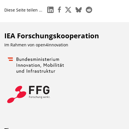
linkedin
facebook
x
bluesky
reddit
Diese Seite teilen ...
IEA Forschungs­kooperation
Im Rahmen von
open4innovation