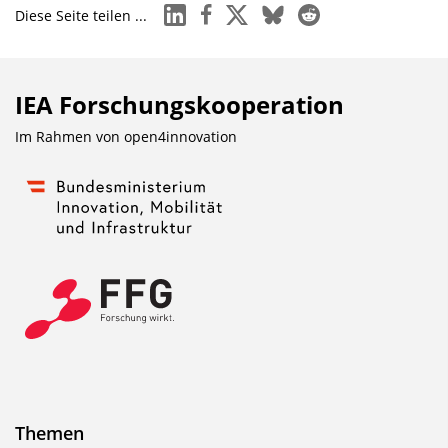
i
linkedin
facebook
x
bluesky
reddit
Diese Seite teilen ...
n
b
l
IEA Forschungs­kooperation
e
Im Rahmen von
open4innovation
n
d
e
n
Themen