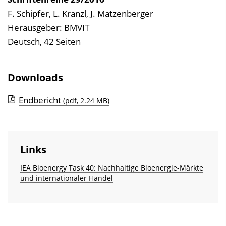
a
F. Schipfer, L. Kranzl, J. Matzenberger
l
Herausgeber: BMVIT
t
Deutsch, 42 Seiten
s
v
e
Downloads
r
Endbericht
(pdf, 2.24 MB)
z
e
i
c
Links
h
IEA Bioenergy Task 40: Nachhaltige Bioenergie-Märkte
n
und internationaler Handel
i
s
e