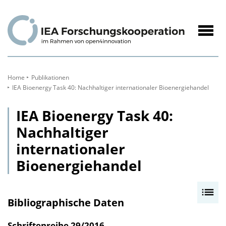
zum
Inhalt
Navig
öffne
Home
Publikationen
IEA Bioenergy Task 40: Nachhaltiger internationaler Bioenergiehandel
IEA Bioenergy Task 40:
Nachhaltiger
internationaler
Bioenergiehandel
I
Bibliographische Daten
n
h
Schriftenreihe
29/2016