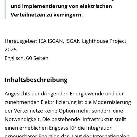
und Implementierung von elektrischen
a
Verteilnetzen zu verringern.
l
t
s
v
Herausgeber: IEA ISGAN, ISGAN Lighthouse Project,
e
2025
r
Englisch, 60 Seiten
z
e
Inhaltsbeschreibung
i
c
Angesichts der dringenden Energiewende und der
h
zunehmenden Elektrifizierung ist die Modernisierung
n
der Verteilnetze keine Option mehr, sondern eine
i
Notwendigkeit. Die bestehende Infrastruktur stellt
s
einen erheblichen Engpass für die Integration
e
erneuerbarer Energien dar. Laut der Internationalen