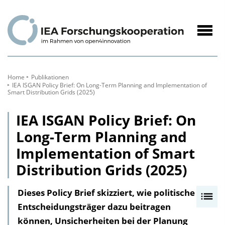
zum
Inhalt
Navig
öffne
Home
Publikationen
IEA ISGAN​​ ​Policy Brief: On Long-Term Planning and Implementation of
Smart Distribution Grids (2025)
IEA ISGAN​​ ​Policy Brief: On
Long-Term Planning and
Implementation of Smart
Distribution Grids (2025)
Dieses Policy Brief skizziert, wie politische
I
Entscheidungsträger dazu beitragen
n
können, Unsicherheiten bei der Planung
h