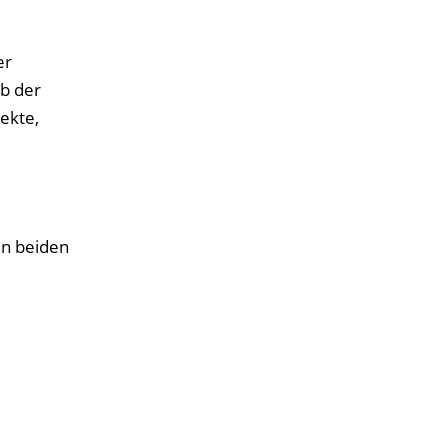
er
b der
ekte,
en beiden