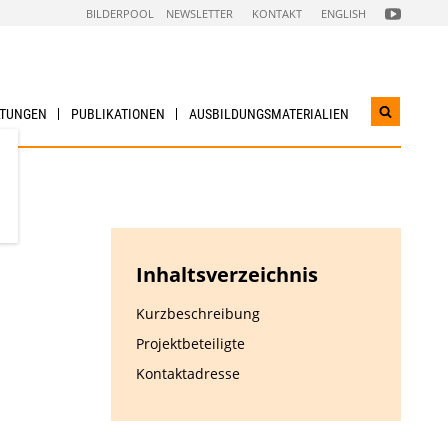
FOLGEN
BILDERPOOL
NEWSLETTER
KONTAKT
ENGLISH
SIE
UNS
AUF
NACHHALTI
WIRTSCHAF
YOUTUBE
CHANNEL
LTUNGEN
PUBLIKATIONEN
AUSBILDUNGS­MATERIALIEN
Suchwidg
öffnen
Inhaltsverzeichnis
Kurzbeschreibung
Projektbeteiligte
Kontaktadresse