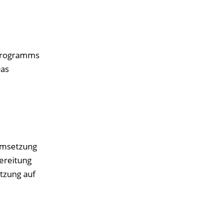
 Programms
Das
 Umsetzung
ereitung
etzung auf