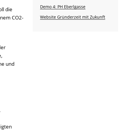
Demo 4: PH Eberlgasse
ll die
Website Gründerzeit mit Zukunft
einem CO2-
der
,
he und
,
igten