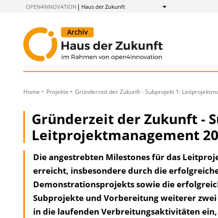
zum
OPEN4INNOVATION
Haus der Zukunft
Anzeigen
Inhalt
Home
Projekte
Gründerzeit der Zukunft - Subprojekt 1: Leitprojek
Gründerzeit der Zukunft - S
Leitprojektmanagement 20
Die angestrebten Milestones für das Leitp
erreicht, insbesondere durch die erfolgreic
Demonstrationsprojekts sowie die erfolgreic
Subprojekte und Vorbereitung weiterer zwei 
in die laufenden Verbreitungsaktivitäten ein