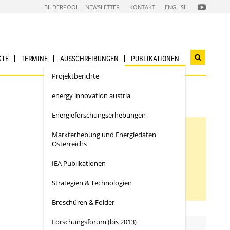
FOLGEN
BILDERPOOL
NEWSLETTER
KONTAKT
ENGLISH
SIE
UNS
AUF
NACHHALTI
WIRTSCHAF
YOUTUBE
CHANNEL
KTE
TERMINE
AUSSCHREIBUNGEN
PUBLIKATIONEN
Suchwidg
öffnen
Projektberichte
energy innovation austria
Energieforschungs­erhebungen
Markterhebung und Energiedaten
Inhaltsverzeichnis
Österreichs
Inhaltsbeschreibung
IEA Publikationen
Downloads
Strategien & Technologien
Broschüren & Folder
Forschungsforum (bis 2013)