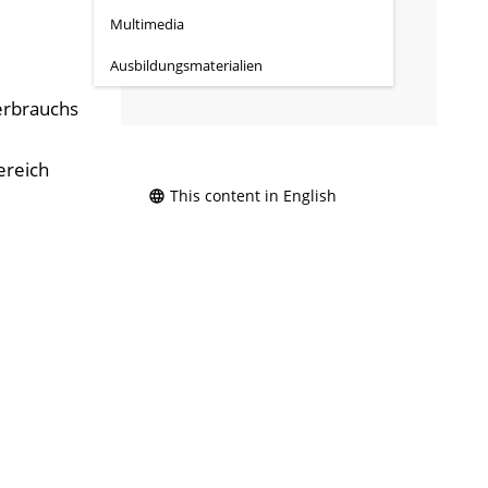
Links
Multimedia
Ausgabe 3/2022 auf der Website
Ausbildungs­materialien
der energy innovation austria
erbrauchs
ereich
This content in English