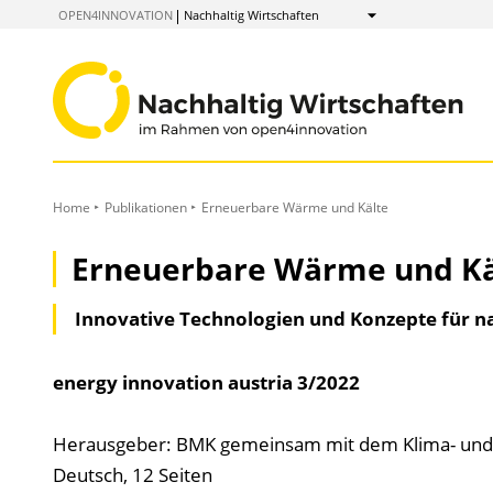
zum
OPEN4INNOVATION
Nachhaltig Wirtschaften
Anzeigen
Inhalt
Home
Publikationen
Erneuerbare Wärme und Kälte
Erneuerbare Wärme und Kä
Innovative Technologien und Konzepte für na
energy innovation austria
3/2022
Herausgeber: BMK gemeinsam mit dem Klima- und
Deutsch, 12 Seiten