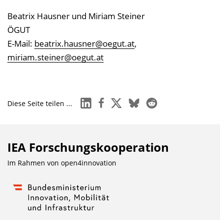
Beatrix Hausner und Miriam Steiner
ÖGUT
E-Mail:
beatrix.hausner@oegut.at
,
miriam.steiner@oegut.at
linkedin
facebook
x
bluesky
reddit
Diese Seite teilen ...
IEA Forschungs­kooperation
Im Rahmen von
open4innovation