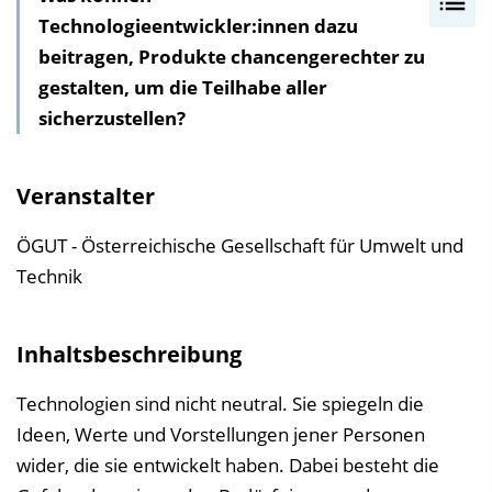
Technologieentwickler:innen dazu
n
beitragen, Produkte chancengerechter zu
h
gestalten, um die Teilhabe aller
a
sicherzustellen?
l
t
s
Veranstalter
v
e
ÖGUT - Österreichische Gesellschaft für Umwelt und
r
Technik
z
e
Inhaltsbeschreibung
i
c
Technologien sind nicht neutral. Sie spiegeln die
h
Ideen, Werte und Vorstellungen jener Personen
n
wider, die sie entwickelt haben. Dabei besteht die
i