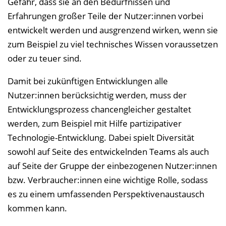
Gefahr, dass sie an den Bedürfnissen und
s
Erfahrungen großer Teile der Nutzer:innen vorbei
e
entwickelt werden und ausgrenzend wirken, wenn sie
i
zum Beispiel zu viel technisches Wissen voraussetzen
n
oder zu teuer sind.
b
Damit bei zukünftigen Entwicklungen alle
l
Nutzer:innen berücksichtig werden, muss der
e
Entwicklungsprozess chancengleicher gestaltet
n
werden, zum Beispiel mit Hilfe partizipativer
d
Technologie-Entwicklung. Dabei spielt Diversität
e
sowohl auf Seite des entwickelnden Teams als auch
n
auf Seite der Gruppe der einbezogenen Nutzer:innen
bzw. Verbraucher:innen eine wichtige Rolle, sodass
es zu einem umfassenden Perspektivenaustausch
kommen kann.