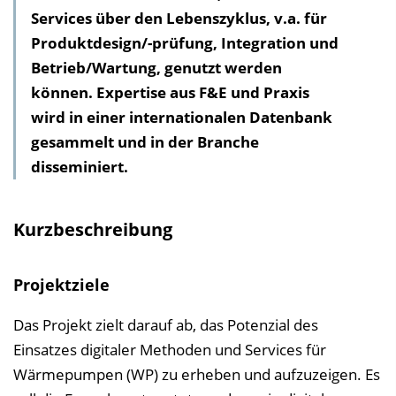
Services über den Lebenszyklus, v.a. für
v
Produktdesign/-prüfung, Integration und
e
Betrieb/Wartung, genutzt werden
r
können. Expertise aus F&E und Praxis
z
wird in einer internationalen Datenbank
e
gesammelt und in der Branche
i
disseminiert.
c
h
n
Kurzbeschreibung
i
s
Projektziele
e
i
Das Projekt zielt darauf ab, das Potenzial des
n
Einsatzes digitaler Methoden und Services für
b
Wärmepumpen (WP) zu erheben und aufzuzeigen. Es
l