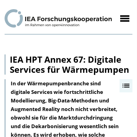
zum
Inhalt
Navig
öffne
IEA HPT Annex 67: Digitale
Services für Wärmepumpen
In der Wärmepumpenbranche sind
I
digitale Services wie fortschrittliche
n
Modellierung, Big-Data-Methoden und
h
Augmented Reality noch nicht verbreitet,
a
obwohl sie für die Marktdurchdringung
l
und die Dekarbonisierung wesentlich sein
t
können. Es wird erhoben, wie solche
s