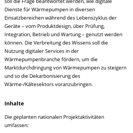
soll die Frage beantwortet werden, wie digitale
e
Dienste für Wärmepumpen in diversen
n
Einsatzbereichen während des Lebenszyklus der
d
Geräte – vom Produktdesign, über Prüfung,
e
Integration, Betrieb und Wartung – genutzt werden
n
können. Die Verbreitung des Wissens soll die
Nutzung digitaler Services in der
Wärmepumpenbranche fördern, um die
Marktdurchdringung von Wärmepumpen zu steigern
und so die Dekarbonisierung des
Wärme-/Kältesektors voranzubringen.
Inhalte
Die geplanten nationalen Projektaktivitäten
umfassen: