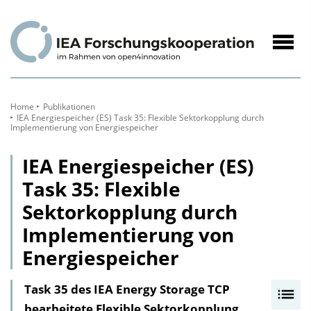
zum
Inhalt
Navig
öffne
Home
Publikationen
IEA Energiespeicher (ES) Task 35: Flexible Sektorkopplung durch
Implementierung von Energiespeicher
IEA Energiespeicher (ES)
Task 35: Flexible
Sektorkopplung durch
Implementierung von
Energiespeicher
Task 35 des IEA Energy Storage TCP
I
bearbeitete Flexible Sektorkopplung
n