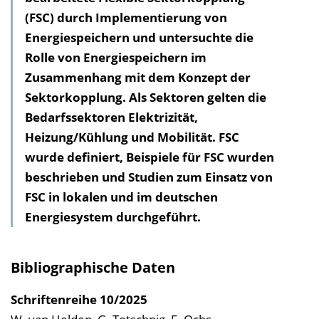
(FSC) durch Implementierung von
h
Energie­speichern und untersuchte die
a
Rolle von Energie­speichern im
l
Zusammen­hang mit dem Konzept der
t
Sektorkopplung. Als Sektoren gelten die
s
Bedarfssektoren Elektrizität,
v
Heizung/Kühlung und Mobilität. FSC
e
wurde definiert, Beispiele für FSC wurden
r
beschrieben und Studien zum Einsatz von
z
FSC in lokalen und im deutschen
e
Energiesystem durchgeführt.
i
c
h
Bibliographische Daten
n
i
Schriftenreihe
10/2025
s