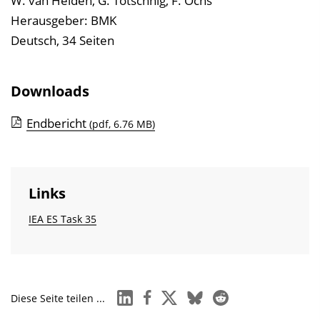
W. van Helden, G. Totschnig, F. Ochs
e
Herausgeber: BMK
i
Deutsch, 34 Seiten
n
b
Downloads
l
e
Endbericht
(pdf, 6.76 MB)
n
d
e
Links
n
IEA ES Task 35
linkedin
facebook
x
bluesky
reddit
Diese Seite teilen ...