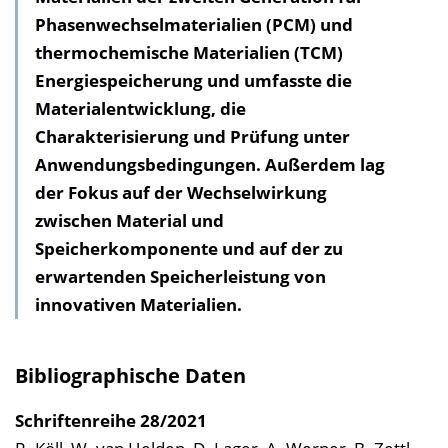
Phasenwechsel­materialien (PCM) und
h
thermochemische Materialien (TCM)
a
Energiespeicherung und umfasste die
l
Materialentwicklung, die
t
Charakterisierung und Prüfung unter
s
Anwendungsbedingungen. Außerdem lag
v
der Fokus auf der Wechselwirkung
e
zwischen Material und
r
Speicherkomponente und auf der zu
z
erwartenden Speicherleistung von
e
innovativen Materialien.
i
c
h
Bibliographische Daten
n
i
Schriftenreihe
28/2021
s