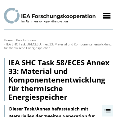
zum
Inhalt
Navig
öffne
Home
Publikationen
IEA SHC Task 58/ECES Annex 33: Material und Komponentenentwicklung
für thermische Energiespeicher
IEA SHC Task 58/ECES Annex
33: Material und
Komponentenentwicklung
für thermische
Energiespeicher
Dieser Task/Annex befasste sich mit
I
Materialien der zweiten Generation für
n