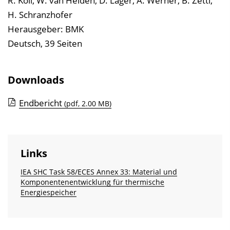
R. Köll, W. van Helden, D. Lager, A. Werner, B. Zettl,
e
H. Schranzhofer
i
Herausgeber: BMK
n
Deutsch, 39 Seiten
b
l
Downloads
e
n
Endbericht
(pdf, 2.00 MB)
d
e
n
Links
IEA SHC Task 58/ECES Annex 33: Material und
Komponentenentwicklung für thermische
Energiespeicher