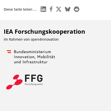
linkedin
facebook
x
bluesky
reddit
Diese Seite teilen ...
IEA Forschungs­kooperation
Im Rahmen von
open4innovation