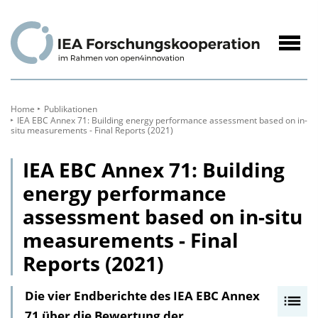
zum
Inhalt
Navig
öffne
Home
Publikationen
IEA EBC Annex 71: Building energy performance assessment based on in-
situ measurements - Final Reports (2021)
IEA EBC Annex 71: Building
energy performance
assessment based on in-situ
measurements - Final
Reports (2021)
Die vier Endberichte des IEA EBC Annex
I
71 über die Bewertung der
n