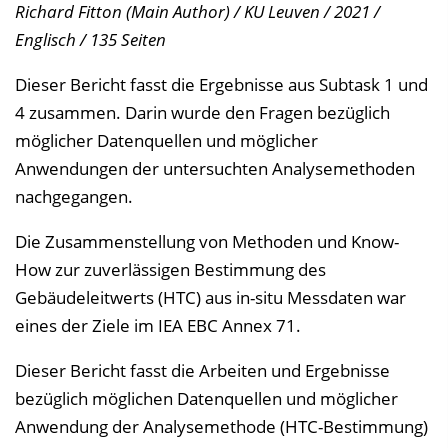
Richard Fitton (Main Author) / KU Leuven / 2021 /
e
Englisch / 135 Seiten
i
n
Dieser Bericht fasst die Ergebnisse aus Subtask 1 und
b
4 zusammen. Darin wurde den Fragen bezüglich
l
möglicher Datenquellen und möglicher
e
Anwendungen der untersuchten Analysemethoden
n
nachgegangen.
d
Die Zusammenstellung von Methoden und Know-
e
How zur zuverlässigen Bestimmung des
n
Gebäudeleitwerts (HTC) aus in-situ Messdaten war
eines der Ziele im IEA EBC Annex 71.
Dieser Bericht fasst die Arbeiten und Ergebnisse
bezüglich möglichen Datenquellen und möglicher
Anwendung der Analysemethode (HTC-Bestimmung)