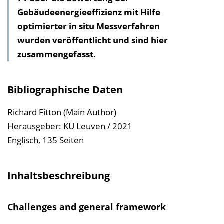
Gebäudeenergieeffizienz mit Hilfe
h
optimierter in situ Messverfahren
a
wurden veröffentlicht und sind hier
l
zusammengefasst.
t
s
v
Bibliographische Daten
e
r
Richard Fitton (Main Author)
z
Herausgeber: KU Leuven / 2021
e
Englisch, 135 Seiten
i
c
Inhaltsbeschreibung
h
n
Challenges and general framework
i
s