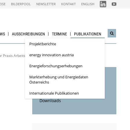
FOLGEN
FOLGEN
EISE
BILDERPOOL
NEWSLETTER
KONTAKT
ENGLISH
SIE
SIE
UNS
UNS
AUF
AUF
IEA
NACHHALTI
LINKEDIN-
WIRTSCHAF
CHANNEL
YOUTUBE
CHANNEL
EWS
AUSSCHREIBUNGEN
TERMINE
PUBLIKATIONEN
Suchwidg
öffnen
Projektberichte
energy innovation austria
Praxis Arbeitsperiode 2013 – 2015
Energieforschungs­erhebungen
Markterhebung und Energiedaten
Inhaltsverzeichnis
Österreichs
Bibliographische Daten
Internationale Publikationen
Downloads