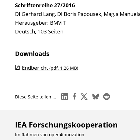
Schriftenreihe
27/2016
DI Gerhard Lang, DI Boris Papousek, Mag.a Manuela
Herausgeber: BMVIT
Deutsch, 103 Seiten
Downloads
Endbericht
(pdf, 1.26 MB)
linkedin
facebook
x
bluesky
reddit
Diese Seite teilen ...
IEA Forschungs­kooperation
Im Rahmen von
open4innovation