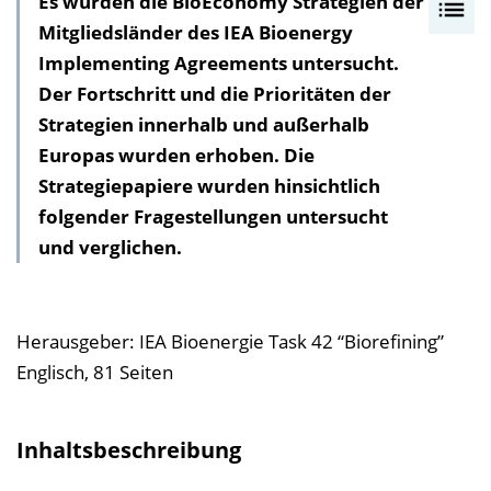
Es wurden die BioEconomy Strategien der
I
Mitgliedsländer des IEA Bioenergy
n
Implementing Agreements untersucht.
h
Der Fortschritt und die Prioritäten der
a
Strategien innerhalb und außerhalb
l
Europas wurden erhoben. Die
t
Strategiepapiere wurden hinsichtlich
s
folgender Fragestellungen untersucht
v
und verglichen.
e
r
z
e
Herausgeber: IEA Bioenergie Task 42 “Biorefining”
i
Englisch, 81 Seiten
c
h
Inhaltsbeschreibung
n