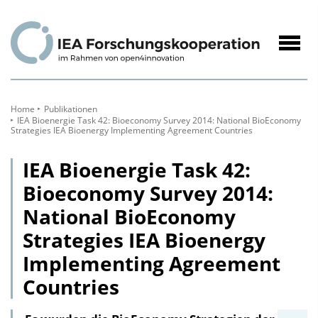
zum
Inhalt
Navig
öffne
Home
Publikationen
IEA Bioenergie Task 42: Bioeconomy Survey 2014: National BioEconomy
Strategies IEA Bioenergy Implementing Agreement Countries
IEA Bioenergie Task 42:
Bioeconomy Survey 2014:
National BioEconomy
Strategies IEA Bioenergy
Implementing Agreement
Countries