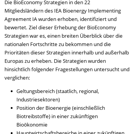
i
Die BioEconomy Strategien in den 22
s
Mitgliedsländern des IEA Bioenergy Implementing
e
Agreement IA wurden erhoben, identifiziert und
i
bewertet. Ziel dieser Erhebung der BioEconomy
n
Strategien war es, einen breiten Überblick über die
b
nationalen Fortschritte zu bekommen und die
l
Prioritäten dieser Strategien innerhalb und außerhalb
e
Europas zu erheben. Die Strategien wurden
n
hinsichtlich folgender Fragestellungen untersucht und
d
verglichen:
e
Geltungsbereich (staatlich, regional,
n
Industriesektoren)
Position der Bioenergie (einschließlich
Biotreibstoffe) in einer zukünftigen
Bioökonomie
Hauptwirtschaftsbereiche in einer zukünftigen