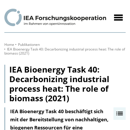
zum
Inhalt
Navig
öffne
Home
Publikationen
IEA Bioenergy Task 40: Decarbonizing industrial process heat: The role of
biomass (2021)
IEA Bioenergy Task 40:
Decarbonizing industrial
process heat: The role of
biomass (2021)
IEA Bioenergy Task 40 beschäftigt sich
I
mit der Bereitstellung von nachhaltigen,
n
biogenen Ressourcen für eine
h