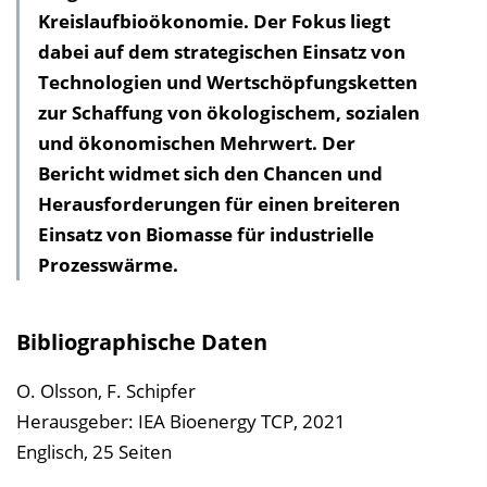
Kreislaufbioökonomie. Der Fokus liegt
a
dabei auf dem strategischen Einsatz von
l
Technologien und Wertschöpfungsketten
t
zur Schaffung von ökologischem, sozialen
s
und ökonomischen Mehrwert. Der
v
Bericht widmet sich den Chancen und
e
Herausforderungen für einen breiteren
r
Einsatz von Biomasse für industrielle
z
Prozesswärme.
e
i
c
Bibliographische Daten
h
n
O. Olsson, F. Schipfer
i
Herausgeber: IEA Bioenergy TCP, 2021
s
Englisch, 25 Seiten
e