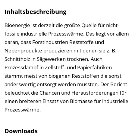
i
Inhaltsbeschreibung
n
b
Bioenergie ist derzeit die größte Quelle für nicht-
l
fossile industrielle Prozesswärme. Das liegt vor allem
e
daran, dass Forstindustrien Reststoffe und
n
Nebenprodukte produzieren mit denen sie z. B.
d
Schnittholz in Sägewerken trocknen. Auch
e
Prozessdampf in Zellstoff- und Papierfabriken
n
stammt meist von biogenen Reststoffen die sonst
anderswertig entsorgt werden müssten. Der Bericht
beleuchtet die Chancen und Herausforderungen für
einen breiteren Einsatz von Biomasse für industrielle
Prozesswärme.
Downloads