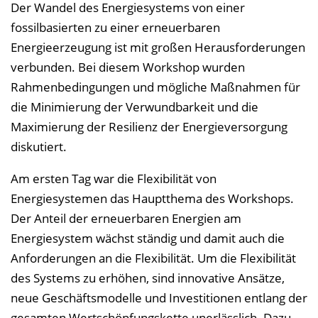
n
Der Wandel des Energiesystems von einer
b
fossilbasierten zu einer erneuerbaren
l
Energieerzeugung ist mit großen Herausforderungen
e
verbunden. Bei diesem Workshop wurden
n
Rahmenbedingungen und mögliche Maßnahmen für
d
die Minimierung der Verwundbarkeit und die
e
Maximierung der Resilienz der Energieversorgung
n
diskutiert.
Am ersten Tag war die Flexibilität von
Energiesystemen das Hauptthema des Workshops.
Der Anteil der erneuerbaren Energien am
Energiesystem wächst ständig und damit auch die
Anforderungen an die Flexibilität. Um die Flexibilität
des Systems zu erhöhen, sind innovative Ansätze,
neue Geschäftsmodelle und Investitionen entlang der
gesamten Wertschöpfungskette unerlässlich. Dazu