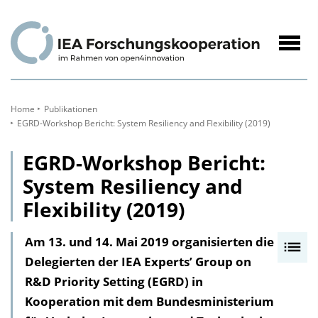
zum
Inhalt
Navig
öffne
Home
Publikationen
EGRD-Workshop Bericht: System Resiliency and Flexibility (2019)
EGRD-Workshop Bericht:
System Resiliency and
Flexibility (2019)
Am 13. und 14. Mai 2019 organisierten die
I
Delegierten der IEA Experts’ Group on
n
R&D Priority Setting (EGRD) in
h
Kooperation mit dem Bundesministerium
a