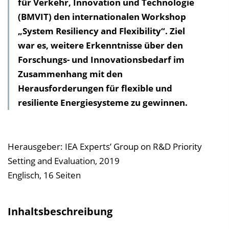
für Verkehr, Innovation und Technologie
l
(BMVIT) den internationalen Workshop
t
„System Resiliency and Flexibility“. Ziel
s
war es, weitere Erkenntnisse über den
v
Forschungs- und Innovationsbedarf im
e
Zusammenhang mit den
r
Herausforderungen für flexible und
z
resiliente Energiesysteme zu gewinnen.
e
i
c
h
Herausgeber: IEA Experts’ Group on R&D Priority
n
Setting and Evaluation, 2019
i
Englisch, 16 Seiten
s
e
Inhaltsbeschreibung
i