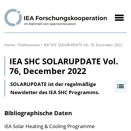
zum
Inhalt
Navig
öffne
Home
Publikationen
IEA SHC SOLARUPDATE Vol. 76, December 2022
IEA SHC SOLARUPDATE Vol.
76, December 2022
SOLARUPDATE ist der regelmäßige
I
Newsletter des IEA SHC Programms.
n
h
a
Bibliographische Daten
l
t
IEA Solar Heating & Cooling Programme