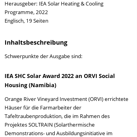
s
Herausgeber: IEA Solar Heating & Cooling
v
Programme, 2022
e
Englisch, 19 Seiten
r
z
Inhaltsbeschreibung
e
i
Schwerpunkte der Ausgabe sind:
c
h
IEA SHC Solar Award 2022 an ORVI Social
n
Housing (Namibia)
i
s
Orange River Vineyard Investment (ORVI) errichtete
e
Häuser für die Farmarbeiter der
i
Tafeltraubenproduktion, die im Rahmen des
n
Projektes SOLTRAIN (Solarthermische
b
Demonstrations- und Ausbildungsinitiative im