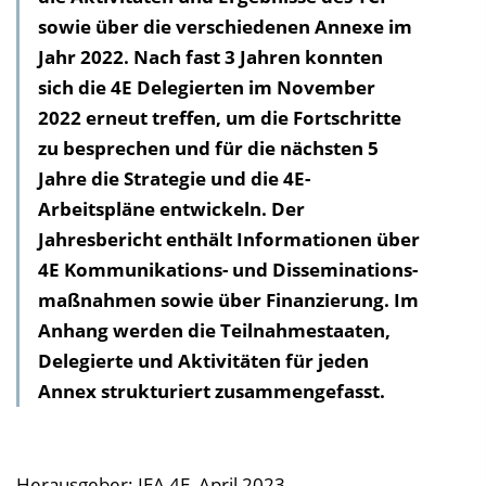
sowie über die verschiedenen Annexe im
h
Jahr 2022. Nach fast 3 Jahren konnten
a
sich die 4E Delegierten im November
l
2022 erneut treffen, um die Fortschritte
t
zu besprechen und für die nächsten 5
s
Jahre die Strategie und die 4E-
v
Arbeitspläne entwickeln. Der
e
Jahresbericht enthält Informationen über
r
4E Kommunikations- und Disseminations­
z
maßnahmen sowie über Finanzierung. Im
e
Anhang werden die Teilnahmestaaten,
i
Delegierte und Aktivitäten für jeden
c
Annex strukturiert zusammengefasst.
h
n
i
s
Herausgeber: IEA 4E, April 2023