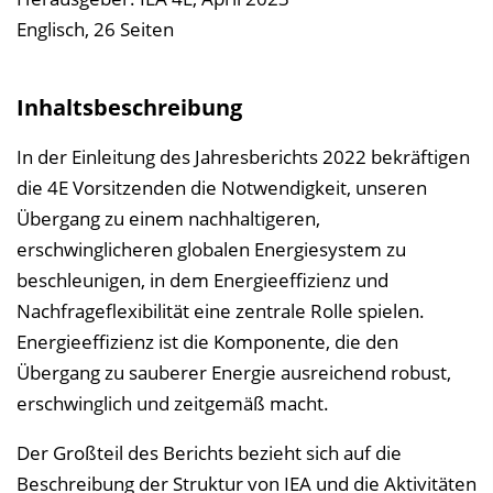
e
Englisch, 26 Seiten
i
n
Inhaltsbeschreibung
b
l
In der Einleitung des Jahresberichts 2022 bekräftigen
e
die 4E Vorsitzenden die Notwendigkeit, unseren
n
Übergang zu einem nachhaltigeren,
d
erschwinglicheren globalen Energiesystem zu
e
beschleunigen, in dem Energieeffizienz und
n
Nachfrageflexibilität eine zentrale Rolle spielen.
Energieeffizienz ist die Komponente, die den
Übergang zu sauberer Energie ausreichend robust,
erschwinglich und zeitgemäß macht.
Der Großteil des Berichts bezieht sich auf die
Beschreibung der Struktur von IEA und die Aktivitäten