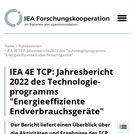
zum
Inhalt
Navig
öffne
Home
Publikationen
IEA 4E TCP: Jahresbericht 2022 des Technologie­programms
"Energieeffiziente Endverbrauchs­geräte"
IEA 4E TCP: Jahresbericht
2022 des Technologie­
programms
"Energieeffiziente
Endverbrauchs­geräte"
Der Bericht liefert einen Überblick über
I
die Aktivitäten und Ergebnisse des TCP
n