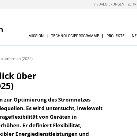
VISUALISIERUNGEN
ZEITR
MISSION
TECHNOLOGIEPROGRAMME
PROJEKTE
N
tsplattformen (2025)
lick über
025)
men zur Optimierung des Stromnetzes
equellen. Es wird untersucht, inwieweit
rageflexibilität von Geräten in
öhen. Er definiert Flexibilität,
exibler Energiedienstleistungen und