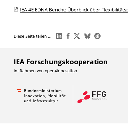
IEA 4E EDNA Bericht: Überblick über Flexibilität
linkedin
facebook
x
bluesky
reddit
Diese Seite teilen ...
IEA Forschungs­kooperation
Im Rahmen von
open4innovation