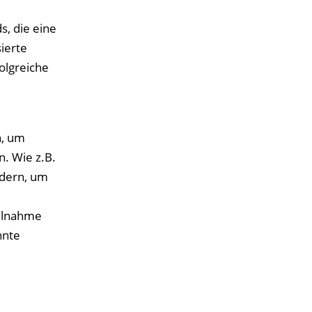
s, die eine
ierte
olgreiche
n, um
. Wie z.B.
rdern, um
eilnahme
nnte