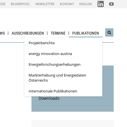
FOLGEN
FOLGEN
EISE
BILDERPOOL
NEWSLETTER
KONTAKT
ENGLISH
SIE
SIE
UNS
UNS
AUF
AUF
IEA
NACHHALTI
LINKEDIN-
WIRTSCHAF
CHANNEL
YOUTUBE
CHANNEL
EWS
AUSSCHREIBUNGEN
TERMINE
PUBLIKATIONEN
Suchwidg
öffnen
Projektberichte
energy innovation austria
Energieforschungs­erhebungen
Markterhebung und Energiedaten
Inhaltsverzeichnis
Österreichs
Inhaltsbeschreibung
Internationale Publikationen
Downloads