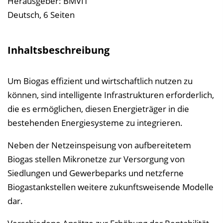
Herausgeber: BMVIT
s
Deutsch, 6 Seiten
v
e
Inhaltsbeschreibung
r
z
Um Biogas effizient und wirtschaftlich nutzen zu
e
können, sind intelligente Infrastrukturen erforderlich,
i
die es ermöglichen, diesen Energieträger in die
c
bestehenden Energiesysteme zu integrieren.
h
n
Neben der Netzeinspeisung von aufbereitetem
i
Biogas stellen Mikronetze zur Versorgung von
s
Siedlungen und Gewerbeparks und netzferne
e
Biogastankstellen weitere zukunftsweisende Modelle
i
dar.
n
b