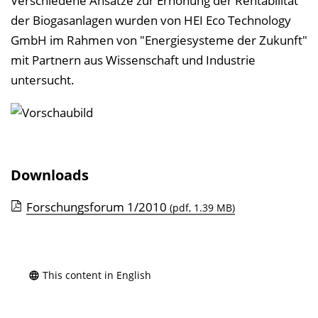
Verschiedene Ansätze zur Erhöhung der Rentabilität
l
der Biogasanlagen wurden von HEI Eco Technology
e
GmbH im Rahmen von "Energiesysteme der Zukunft"
n
mit Partnern aus Wissenschaft und Industrie
d
untersucht.
e
n
Downloads
Forschungsforum 1/2010
(pdf, 1.39 MB)
This content in English