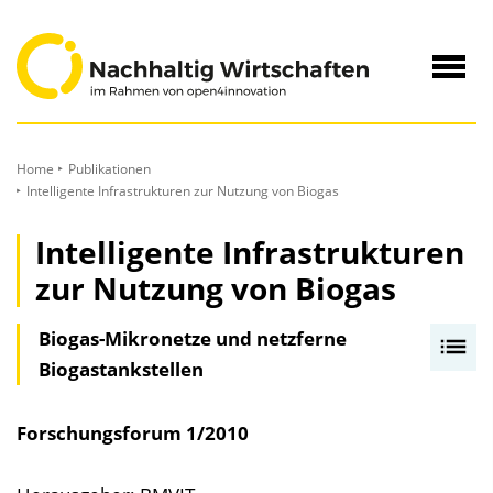
zum
Inhalt
Navig
öffne
Home
Publikationen
Intelligente Infrastrukturen zur Nutzung von Biogas
Intelligente Infrastrukturen
zur Nutzung von Biogas
Biogas-Mikronetze und netzferne
I
Biogastankstellen
n
h
a
Forschungsforum
1/2010
l
t