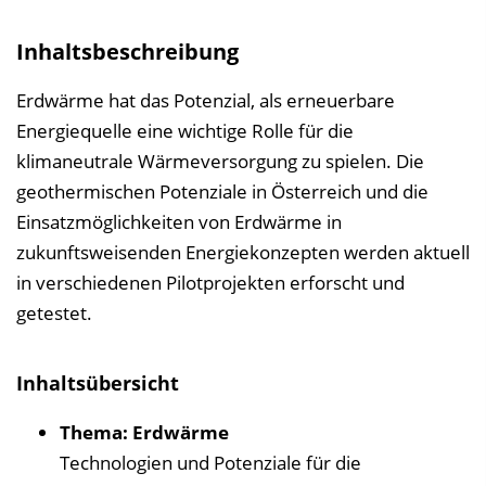
v
e
Inhaltsbeschreibung
r
z
Erdwärme hat das Potenzial, als erneuerbare
e
Energiequelle eine wichtige Rolle für die
i
klimaneutrale Wärmeversorgung zu spielen. Die
c
geothermischen Potenziale in Österreich und die
h
Einsatzmöglichkeiten von Erdwärme in
n
zukunftsweisenden Energiekonzepten werden aktuell
i
in verschiedenen Pilotprojekten erforscht und
s
getestet.
e
i
Inhaltsübersicht
n
b
Thema: Erdwärme
l
Technologien und Potenziale für die