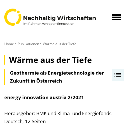
zum
Inhalt
Navig
öffne
Home
Publikationen
Wärme aus der Tiefe
Wärme aus der Tiefe
Geothermie als Energietechnologie der
I
Zukunft in Österreich
n
h
a
energy innovation austria
2/2021
l
t
Herausgeber: BMK und Klima- und Energiefonds
s
Deutsch, 12 Seiten