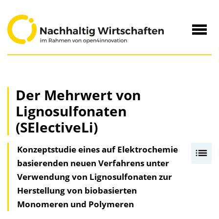
zum
Inhalt
Navig
öffne
Der Mehrwert von
Lignosulfonaten
(SElectiveLi)
Konzeptstudie eines auf Elektrochemie
I
basierenden neuen Verfahrens unter
n
Verwendung von Lignosulfonaten zur
h
Herstellung von biobasierten
a
Monomeren und Polymeren
l
t