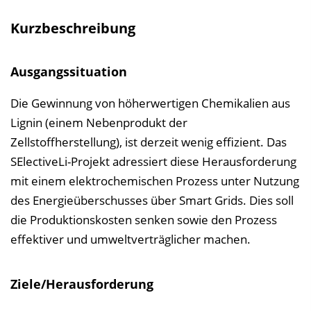
s
Kurzbeschreibung
v
e
Ausgangssituation
r
z
Die Gewinnung von höherwertigen Chemikalien aus
e
Lignin (einem Nebenprodukt der
i
Zellstoffherstellung), ist derzeit wenig effizient. Das
c
SElectiveLi-Projekt adressiert diese Herausforderung
h
mit einem elektrochemischen Prozess unter Nutzung
n
des Energieüberschusses über Smart Grids. Dies soll
i
die Produktionskosten senken sowie den Prozess
s
effektiver und umweltverträglicher machen.
e
i
Ziele/Herausforderung
n
b