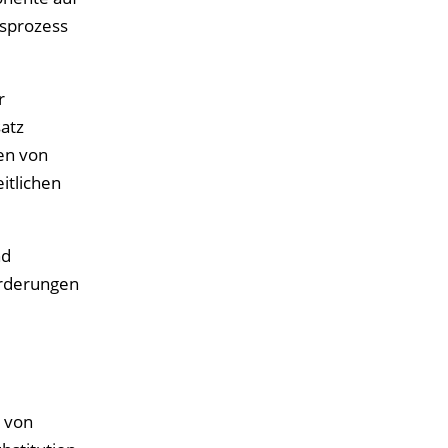
gsprozess
r
atz
ten von
itlichen
nd
orderungen
t von