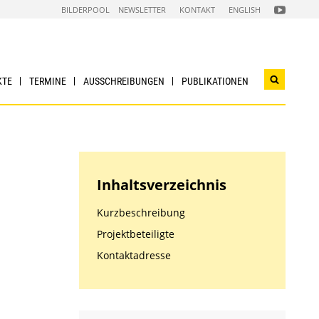
FOLGEN
BILDERPOOL
NEWSLETTER
KONTAKT
ENGLISH
SIE
UNS
AUF
NACHHALTI
WIRTSCHAF
YOUTUBE
CHANNEL
KTE
TERMINE
AUSSCHREIBUNGEN
PUBLIKATIONEN
Suchwidg
öffnen
Inhaltsverzeichnis
Kurzbeschreibung
Projektbeteiligte
Kontaktadresse