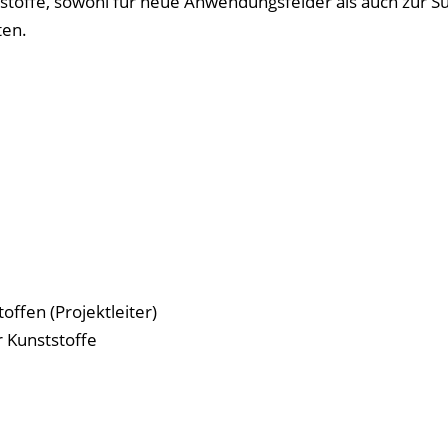
toffe, sowohl für neue Anwendungsfelder als auch zur Su
ten.
ffen (Projektleiter)
 Kunststoffe