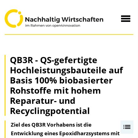
zum
Inhalt
Navig
öffne
QB3R - QS-gefertigte
Hochleistungsbauteile auf
Basis 100% biobasierter
Rohstoffe mit hohem
Reparatur- und
Recyclingpotential
Ziel des QB3R Vorhabens ist die
I
Entwicklung eines Epoxidharzsystems mit
n