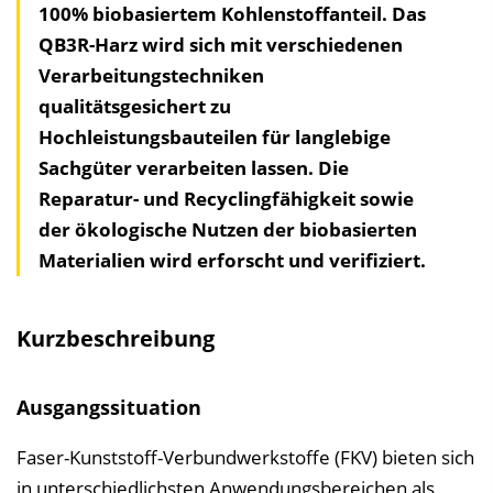
100% biobasiertem Kohlenstoffanteil. Das
h
QB3R-Harz wird sich mit verschiedenen
a
Verarbeitungstechniken
l
qualitätsgesichert zu
t
Hochleistungsbauteilen für langlebige
s
Sachgüter verarbeiten lassen. Die
v
Reparatur- und Recyclingfähigkeit sowie
e
der ökologische Nutzen der biobasierten
r
Materialien wird erforscht und verifiziert.
z
e
i
Kurzbeschreibung
c
h
Ausgangssituation
n
i
Faser-Kunststoff-Verbundwerkstoffe (FKV) bieten sich
s
in unterschiedlichsten Anwendungsbereichen als