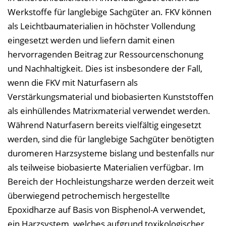
e
Werkstoffe für langlebige Sachgüter an. FKV können
i
als Leichtbaumaterialien in höchster Vollendung
n
eingesetzt werden und liefern damit einen
b
hervorragenden Beitrag zur Ressourcenschonung
l
und Nachhaltigkeit. Dies ist insbesondere der Fall,
e
wenn die FKV mit Naturfasern als
n
Verstärkungsmaterial und biobasierten Kunststoffen
d
als einhüllendes Matrixmaterial verwendet werden.
e
Während Naturfasern bereits vielfältig eingesetzt
n
werden, sind die für langlebige Sachgüter benötigten
duromeren Harzsysteme bislang und bestenfalls nur
als teilweise biobasierte Materialien verfügbar. Im
Bereich der Hochleistungsharze werden derzeit weit
überwiegend petrochemisch hergestellte
Epoxidharze auf Basis von Bisphenol-A verwendet,
ein Harzsystem, welches aufgrund toxikologischer