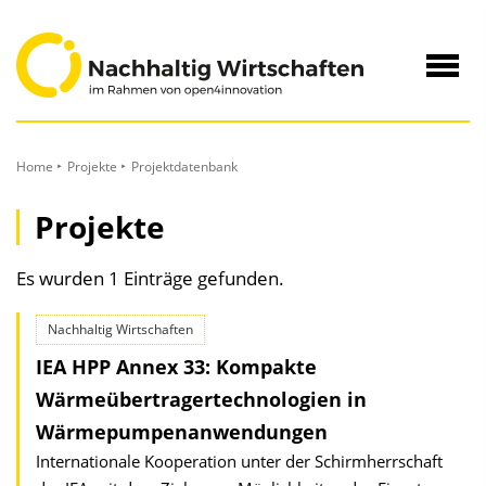
zum
Inhalt
Navig
öffne
Home
Projekte
Projektdatenbank
Projekte
Es wurden 1 Einträge gefunden.
Nachhaltig Wirtschaften
IEA HPP Annex 33: Kompakte
Wärmeübertrager­technologien in
Wärmepumpen­anwendungen
Internationale Kooperation unter der Schirmherrschaft