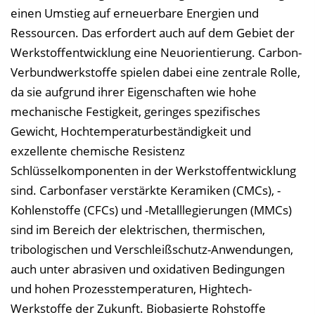
i
einen Umstieg auf erneuerbare Energien und
n
Ressourcen. Das erfordert auch auf dem Gebiet der
b
Werkstoffentwicklung eine Neuorientierung. Carbon-
l
Verbundwerkstoffe spielen dabei eine zentrale Rolle,
e
da sie aufgrund ihrer Eigenschaften wie hohe
n
mechanische Festigkeit, geringes spezifisches
d
Gewicht, Hochtemperaturbeständigkeit und
e
exzellente chemische Resistenz
n
Schlüsselkomponenten in der Werkstoffentwicklung
sind. Carbonfaser verstärkte Keramiken (CMCs), -
Kohlenstoffe (CFCs) und -Metalllegierungen (MMCs)
sind im Bereich der elektrischen, thermischen,
tribologischen und Verschleißschutz-Anwendungen,
auch unter abrasiven und oxidativen Bedingungen
und hohen Prozesstemperaturen, Hightech-
Werkstoffe der Zukunft. Biobasierte Rohstoffe