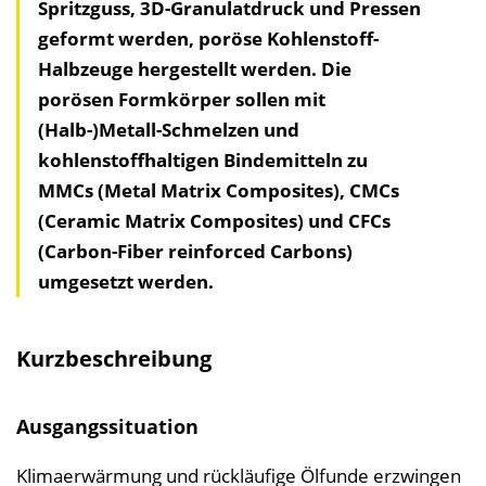
Spritzguss, 3D-Granulatdruck und Pressen
a
geformt werden, poröse Kohlenstoff-
l
Halbzeuge hergestellt werden. Die
t
porösen Formkörper sollen mit
s
(Halb-)Metall-Schmelzen und
v
kohlenstoffhaltigen Bindemitteln zu
e
MMCs (Metal Matrix Composites), CMCs
r
(Ceramic Matrix Composites) und CFCs
z
(Carbon-Fiber reinforced Carbons)
e
umgesetzt werden.
i
c
h
Kurzbeschreibung
n
i
Ausgangssituation
s
e
Klimaerwärmung und rückläufige Ölfunde erzwingen