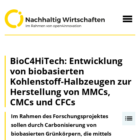
zum
Inhalt
Navig
öffne
BioC4HiTech: Entwicklung
von biobasierten
Kohlenstoff-Halbzeugen zur
Herstellung von MMCs,
CMCs und CFCs
Im Rahmen des Forschungsprojektes
I
sollen durch Carbonisierung von
n
biobasierten Grünkörpern, die mittels
h