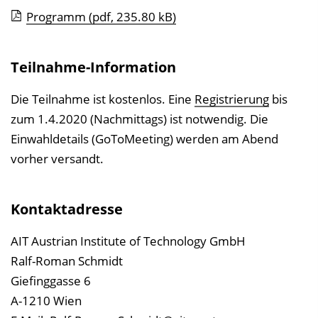
n
Programm
(pdf, 235.80 kB)
b
l
Teilnahme-Information
e
n
Die Teilnahme ist kostenlos. Eine
Registrierung
bis
d
zum 1.4.2020 (Nachmittags) ist notwendig. Die
e
Einwahldetails (GoToMeeting) werden am Abend
n
vorher versandt.
Kontaktadresse
AIT Austrian Institute of Technology GmbH
Ralf-Roman Schmidt
Giefinggasse 6
A-1210 Wien