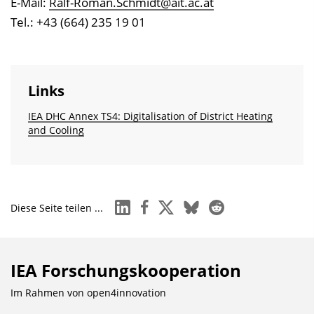
E-Mail:
Ralf-Roman.Schmidt@ait.ac.at
Tel.: +43 (664) 235 19 01
Links
IEA DHC Annex TS4: Digitalisation of District Heating
and Cooling
linkedin
facebook
x
bluesky
reddit
Diese Seite teilen ...
IEA Forschungs­kooperation
Im Rahmen von
open4innovation