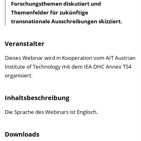
Forschungsthemen diskutiert und
l
Themenfelder für zukünftige
t
transnationale Ausschreibungen skizziert.
s
v
e
Veranstalter
r
z
Dieses Webinar wird in Kooperation vom AIT Austrian
e
Institute of Technology mit dem IEA DHC Annex TS4
i
organisiert.
c
h
Inhaltsbeschreibung
n
i
Die Sprache des Webinars ist Englisch.
s
e
Downloads
i