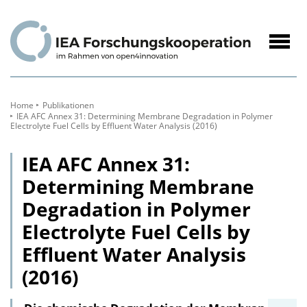
zum
Inhalt
Navig
öffne
Home
Publikationen
IEA AFC Annex 31: Determining Membrane Degradation in Polymer
Electrolyte Fuel Cells by Effluent Water Analysis (2016)
IEA AFC Annex 31:
Determining Membrane
Degradation in Polymer
Electrolyte Fuel Cells by
Effluent Water Analysis
(2016)