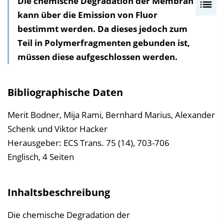
Die chemische Degradation der Membran
I
kann über die Emission von Fluor
n
bestimmt werden. Da dieses jedoch zum
h
Teil in Polymerfragmenten gebunden ist,
a
müssen diese aufgeschlossen werden.
l
t
s
Bibliographische Daten
v
e
Merit Bodner, Mija Rami, Bernhard Marius, Alexander
r
Schenk und Viktor Hacker
z
Herausgeber: ECS Trans. 75 (14), 703-706
e
Englisch, 4 Seiten
i
c
Inhaltsbeschreibung
h
n
Die chemische Degradation der