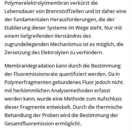
i
Polymerelektrolytmembran verkürzt die
s
Lebensdauer von Brennstoffzellen und ist daher eine
e
der fundamentalen Herausforderungen, die der
i
Etablierung dieser Systeme im Wege steht. Nur mit
n
einem tiefgreifenden Verständnis des
b
zugrundeliegenden Mechanismus ist es möglich, die
l
Zersetzung des Elektrolyten zu verhindern.
e
Membrandegradation kann durch die Bestimmung
n
der Fluoremissionsrate quantifiziert werden. Da in
d
Polymerfragmenten gebundenes Fluor jedoch nicht
e
mit herkömmlichen Analysemethoden erfasst
n
werden kann, wurde eine Methode zum Aufschluss
dieser Fragmente entwickelt. Durch die thermische
Behandlung der Proben wird die Bestimmung der
Gesamtfluoremission ermöglicht.