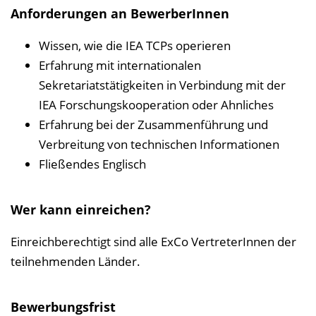
n
Anforderungen an BewerberInnen
b
l
Wissen, wie die IEA TCPs operieren
e
Erfahrung mit internationalen
n
Sekretariatstätigkeiten in Verbindung mit der
d
IEA Forschungskooperation oder Ahnliches
e
Erfahrung bei der Zusammenführung und
n
Verbreitung von technischen Informationen
Fließendes Englisch
Wer kann einreichen?
Einreichberechtigt sind alle ExCo VertreterInnen der
teilnehmenden Länder.
Bewerbungsfrist