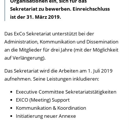
Organisationen ein, sich für das
l
Sekretariat zu bewerben. Einreichschluss
t
ist der 31. März 2019.
s
v
e
Das ExCo Sekretariat unterstützt bei der
r
Administration, Kommunikation und Dissemination
z
an die Mitglieder für drei Jahre (mit der Möglichkeit
e
auf Verlängerung).
i
Das Sekretariat wird die Arbeiten am 1. Juli 2019
c
aufnehmen. Seine Leistungen inkludieren:
h
n
Executive Committee Sekretariatstätigkeiten
i
EXCO (Meeting) Support
s
Kommunikation & Koordination
e
Initiatierung neuer Annexe
i