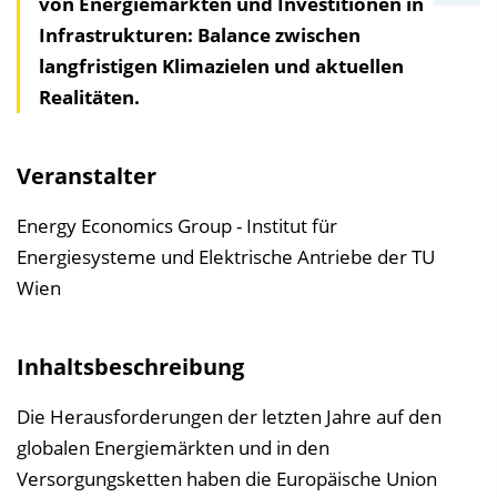
von Energiemärkten und Investitionen in
n
Infrastrukturen: Balance zwischen
h
langfristigen Klimazielen und aktuellen
a
Realitäten.
l
t
s
Veranstalter
v
e
Energy Economics Group - Institut für
r
Energiesysteme und Elektrische Antriebe der TU
z
Wien
e
i
Inhaltsbeschreibung
c
h
Die Herausforderungen der letzten Jahre auf den
n
globalen Energiemärkten und in den
i
Versorgungsketten haben die Europäische Union