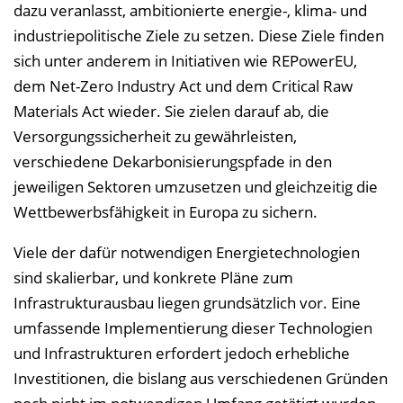
s
dazu veranlasst, ambitionierte energie-, klima- und
e
industriepolitische Ziele zu setzen. Diese Ziele finden
i
sich unter anderem in Initiativen wie REPowerEU,
n
dem Net-Zero Industry Act und dem Critical Raw
b
Materials Act wieder. Sie zielen darauf ab, die
l
Versorgungssicherheit zu gewährleisten,
e
verschiedene Dekarbonisierungspfade in den
n
jeweiligen Sektoren umzusetzen und gleichzeitig die
d
Wettbewerbsfähigkeit in Europa zu sichern.
e
Viele der dafür notwendigen Energietechnologien
n
sind skalierbar, und konkrete Pläne zum
Infrastrukturausbau liegen grundsätzlich vor. Eine
umfassende Implementierung dieser Technologien
und Infrastrukturen erfordert jedoch erhebliche
Investitionen, die bislang aus verschiedenen Gründen