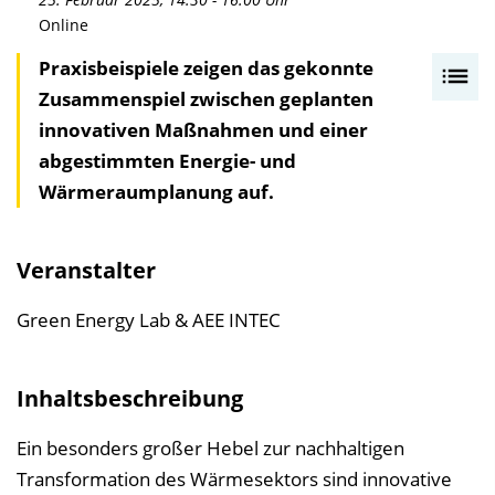
Online
Praxisbeispiele zeigen das gekonnte
I
Zusammenspiel zwischen geplanten
n
innovativen Maßnahmen und einer
h
abgestimmten Energie- und
a
Wärmeraumplanung auf.
l
t
s
Veranstalter
v
e
Green Energy Lab & AEE INTEC
r
z
Inhaltsbeschreibung
e
i
Ein besonders großer Hebel zur nachhaltigen
c
Transformation des Wärmesektors sind innovative