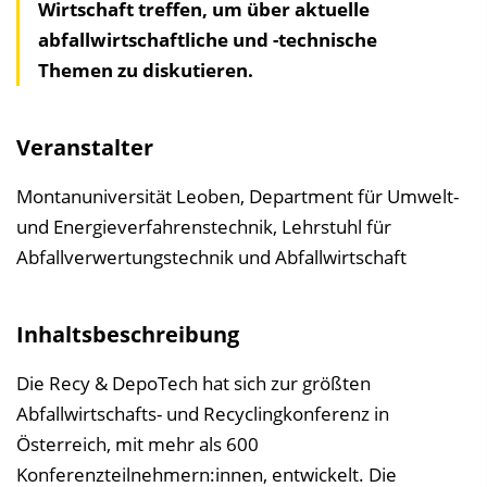
Wirtschaft treffen, um über aktuelle
h
abfallwirtschaftliche und -technische
a
Themen zu diskutieren.
l
t
s
Veranstalter
v
e
Montanuniversität Leoben, Department für Umwelt-
r
und Energieverfahrenstechnik, Lehrstuhl für
z
Abfallverwertungstechnik und Abfallwirtschaft
e
i
Inhaltsbeschreibung
c
h
Die Recy & DepoTech hat sich zur größten
n
Abfallwirtschafts- und Recyclingkonferenz in
i
Österreich, mit mehr als 600
s
Konferenzteilnehmern:innen, entwickelt. Die