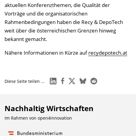
e
aktuellen Konferenzthemen, die Qualität der
i
Vorträge und die organisatorischen
n
Rahmenbedingungen haben die Recy & DepoTech
b
weit über die österreichischen Grenzen hinweg
l
bekannt gemacht.
e
Nähere Informationen in Kürze auf
recydepotech.at
n
d
e
n
linkedin
facebook
x
bluesky
reddit
Diese Seite teilen ...
Nachhaltig Wirtschaften
Im Rahmen von
open4innovation