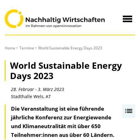
zum
Inhalt
Navig
öffne
Home
Termine
World Sustainable Energy Days 2023
World Sustainable Energy
Days 2023
28. Februar - 3. März 2023
Stadthalle Wels, AT
Die Veranstaltung ist eine führende
I
jährliche Konferenz zur Energiewende
n
und Klimaneutralität mit über 650
h
Teilnehmer:innen aus über 60 Ländern.
a