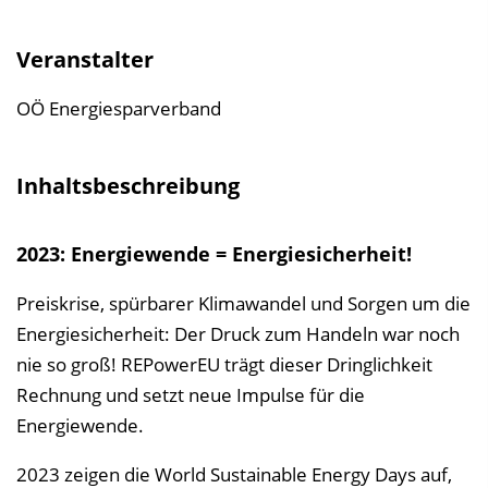
l
t
Veranstalter
s
v
OÖ Energiesparverband
e
r
Inhaltsbeschreibung
z
e
2023: Energiewende = Energiesicherheit!
i
c
Preiskrise, spürbarer Klimawandel und Sorgen um die
h
Energiesicherheit: Der Druck zum Handeln war noch
n
nie so groß! REPowerEU trägt dieser Dringlichkeit
i
Rechnung und setzt neue Impulse für die
s
Energiewende.
e
i
2023 zeigen die World Sustainable Energy Days auf,