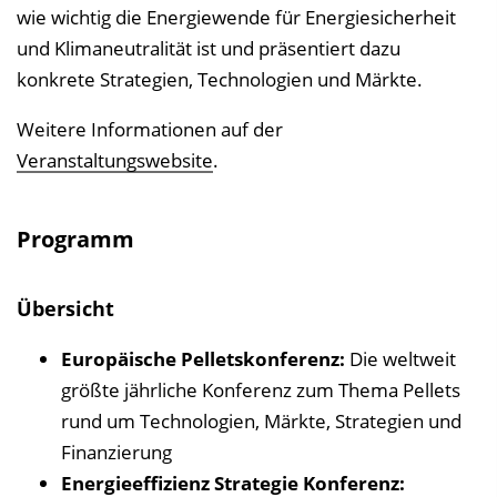
n
wie wichtig die Energiewende für Energiesicherheit
b
und Klimaneutralität ist und präsentiert dazu
l
konkrete Strategien, Technologien und Märkte.
e
Weitere Informationen auf der
n
Veranstaltungswebsite
.
d
e
n
Programm
Übersicht
Europäische Pelletskonferenz:
Die weltweit
größte jährliche Konferenz zum Thema Pellets
rund um Technologien, Märkte, Strategien und
Finanzierung
Energieeffizienz Strategie Konferenz: