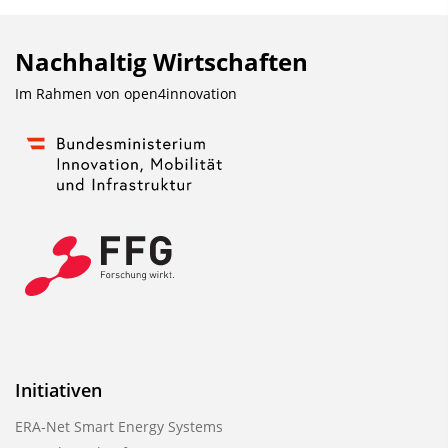
l
e
Nachhaltig Wirtschaften
n
d
Im Rahmen von
open4innovation
e
n
Initiativen
ERA-Net Smart Energy Systems