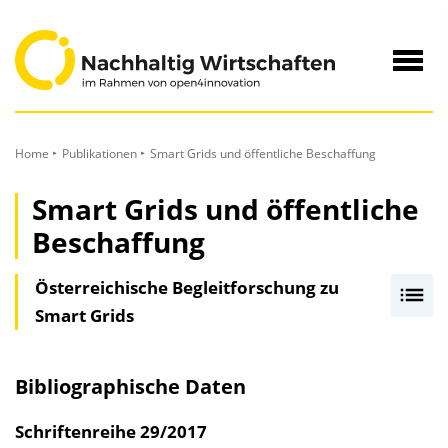
zum
Inhalt
Navig
öffne
Home
Publikationen
Smart Grids und öffentliche Beschaffung
Smart Grids und öffentliche
Beschaffung
Österreichische Begleitforschung zu
I
Smart Grids
n
h
a
Bibliographische Daten
l
t
Schriftenreihe
29/2017