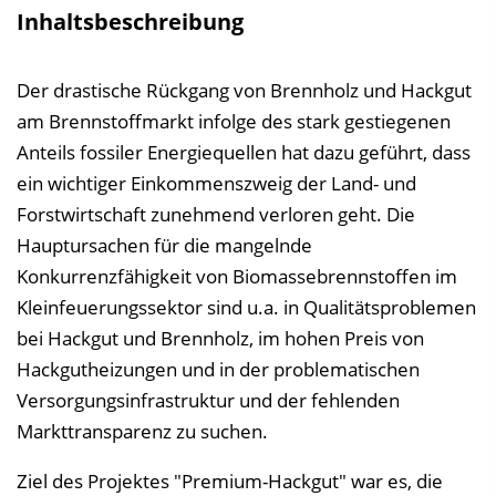
l
Inhaltsbeschreibung
t
s
Der drastische Rückgang von Brennholz und Hackgut
v
am Brennstoffmarkt infolge des stark gestiegenen
e
Anteils fossiler Energiequellen hat dazu geführt, dass
r
ein wichtiger Einkommenszweig der Land- und
z
Forstwirtschaft zunehmend verloren geht. Die
e
Hauptursachen für die mangelnde
i
Konkurrenzfähigkeit von Biomassebrennstoffen im
c
Kleinfeuerungssektor sind u.a. in Qualitätsproblemen
h
bei Hackgut und Brennholz, im hohen Preis von
n
Hackgutheizungen und in der problematischen
i
Versorgungsinfrastruktur und der fehlenden
s
Markttransparenz zu suchen.
e
i
Ziel des Projektes "Premium-Hackgut" war es, die