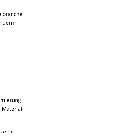
elbranche
anden in
timierung
 Material-
- eine