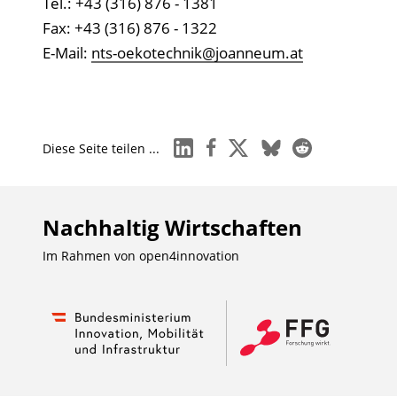
Tel.: +43 (316) 876 - 1381
Fax: +43 (316) 876 - 1322
E-Mail:
nts-oekotechnik@joanneum.at
linkedin
facebook
x
bluesky
reddit
Diese Seite teilen ...
Nachhaltig Wirtschaften
Im Rahmen von
open4innovation