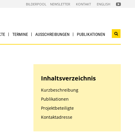
FOLGEN
BILDERPOOL
NEWSLETTER
KONTAKT
ENGLISH
SIE
UNS
AUF
NACHHALTI
WIRTSCHAF
YOUTUBE
CHANNEL
KTE
TERMINE
AUSSCHREIBUNGEN
PUBLIKATIONEN
Suchwidg
öffnen
Inhaltsverzeichnis
Kurzbeschreibung
Publikationen
Projektbeteiligte
Kontaktadresse