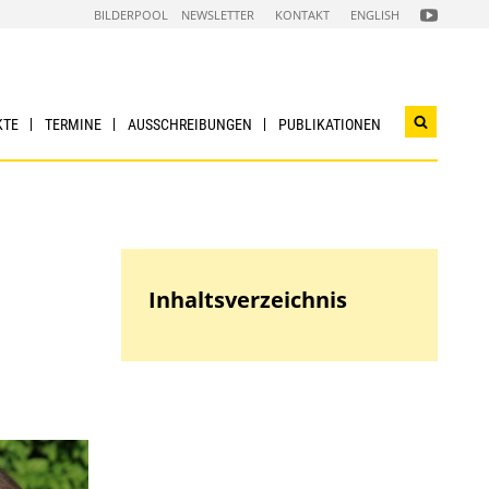
FOLGEN
BILDERPOOL
NEWSLETTER
KONTAKT
ENGLISH
SIE
UNS
AUF
NACHHALTI
WIRTSCHAF
YOUTUBE
CHANNEL
KTE
TERMINE
AUSSCHREIBUNGEN
PUBLIKATIONEN
Suchwidg
öffnen
Inhaltsverzeichnis