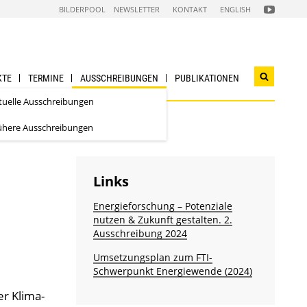
FOLGEN
BILDERPOOL
NEWSLETTER
KONTAKT
ENGLISH
SIE
UNS
AUF
NACHHALTI
WIRTSCHAF
YOUTUBE
CHANNEL
KTE
TERMINE
AUSSCHREIBUNGEN
PUBLIKATIONEN
Suchwidg
öffnen
tuelle Ausschreibungen
ühere Ausschreibungen
Links
Energieforschung – Potenziale
nutzen & Zukunft gestalten. 2.
Ausschreibung 2024
Umsetzungsplan zum FTI-
Schwerpunkt Energiewende (2024)
er Klima-