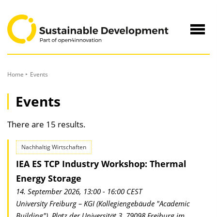
to
Content
Navig
öffne
Home
Events
Events
There are 15 results.
Nachhaltig Wirtschaften
IEA ES TCP Industry Workshop: Thermal
Energy Storage
14. September 2026, 13:00 - 16:00 CEST
University Freiburg – KGI (Kollegiengebäude "Academic
Building"), Platz der Universität 3, 79098 Freiburg im