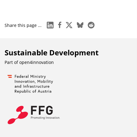
linkedin
facebook
x
bluesky
reddit
Share this page ...
Sustainable Development
Part of
open4innovation