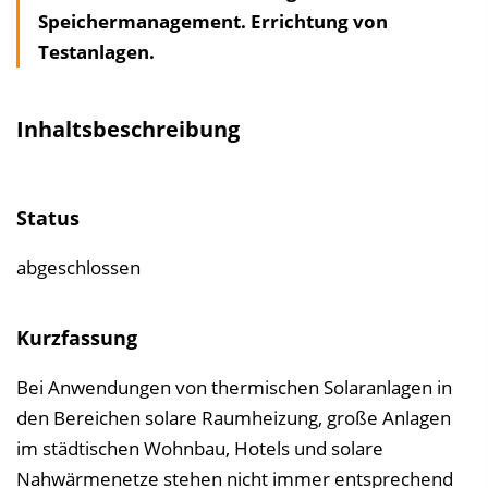
Speichermanagement. Errichtung von
a
Testanlagen.
l
t
s
Inhaltsbeschreibung
v
e
r
Status
z
e
abgeschlossen
i
c
Kurzfassung
h
Bei Anwendungen von thermischen Solaranlagen in
n
den Bereichen solare Raumheizung, große Anlagen
i
im städtischen Wohnbau, Hotels und solare
s
Nahwärmenetze stehen nicht immer entsprechend
e