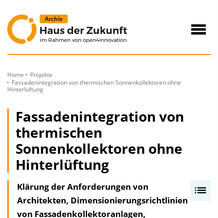
zum
Inhalt
Navig
öffne
Home
Projekte
Fassadenintegration von thermischen Sonnenkollektoren ohne
Hinterlüftung
Fassadenintegration von
thermischen
Sonnenkollektoren ohne
Hinterlüftung
Klärung der Anforderungen von
I
Architekten, Dimensionierungsrichtlinien
n
von Fassadenkollektoranlagen,
h