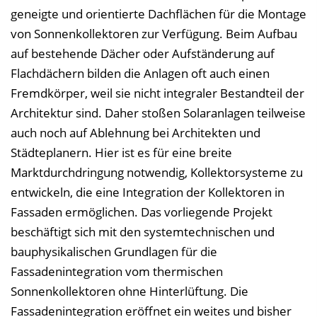
geneigte und orientierte Dachflächen für die Montage
i
von Sonnenkollektoren zur Verfügung. Beim Aufbau
n
auf bestehende Dächer oder Aufständerung auf
b
Flachdächern bilden die Anlagen oft auch einen
l
Fremdkörper, weil sie nicht integraler Bestandteil der
e
Architektur sind. Daher stoßen Solaranlagen teilweise
n
auch noch auf Ablehnung bei Architekten und
d
Städteplanern. Hier ist es für eine breite
e
Marktdurchdringung notwendig, Kollektorsysteme zu
n
entwickeln, die eine Integration der Kollektoren in
Fassaden ermöglichen. Das vorliegende Projekt
beschäftigt sich mit den systemtechnischen und
bauphysikalischen Grundlagen für die
Fassadenintegration vom thermischen
Sonnenkollektoren ohne Hinterlüftung. Die
Fassadenintegration eröffnet ein weites und bisher