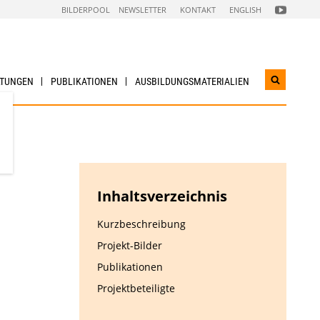
FOLGEN
BILDERPOOL
NEWSLETTER
KONTAKT
ENGLISH
SIE
UNS
AUF
NACHHALTI
WIRTSCHAF
YOUTUBE
CHANNEL
LTUNGEN
PUBLIKATIONEN
AUSBILDUNGS­MATERIALIEN
Suchwidg
öffnen
Inhaltsverzeichnis
Kurzbeschreibung
Projekt-Bilder
Publikationen
Projektbeteiligte