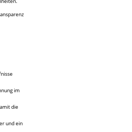
nheiten.
ransparenz
fnisse
ohnung im
amit die
er und ein