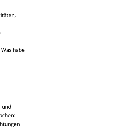
itäten,
)
? Was habe
e und
machen:
chtungen