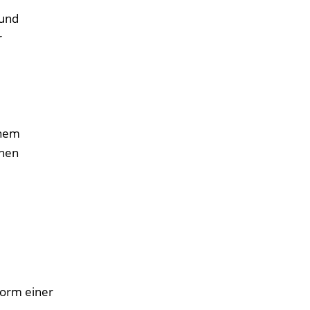
 und
r
inem
chen
Form einer