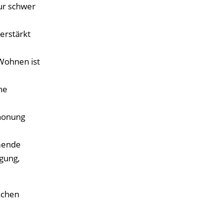
ur schwer
erstärkt
Wohnen ist
he
chonung
mende
gung,
schen