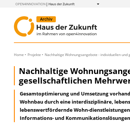
zum
OPEN4INNOVATION
Haus der Zukunft
Anzeigen
Inhalt
Home
Projekte
Nachhaltige Wohnungsangebote - individuellen und g
Nachhaltige Wohnungsangeb
gesellschaftlichen Mehrwer
Gesamtoptimierung und Umsetzung vorhande
Wohnbau durch eine interdisziplinäre, lebens
lebenswertfördernde Wohn-dienstleistungen u
Informations- und Kommunikationslösungen