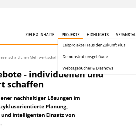
ZIELE & INHALTE
PROJEKTE
HIGHLIGHTS
VERANSTA
Leitprojekte Haus der Zukunft Plus
Demonstrationsgebäude
esellschaftlichen Mehrwert schaffen
Webtagebücher & Diashows
ote - individuellen und
t schaffen
ner nachhaltiger Lösungen im
zyklusorientierte Planung,
nd intelligenten Einsatz von
.