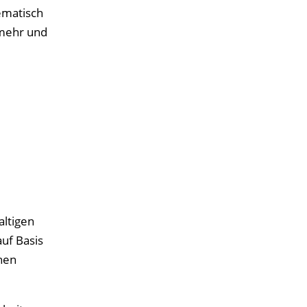
ematisch
 mehr und
altigen
uf Basis
hen