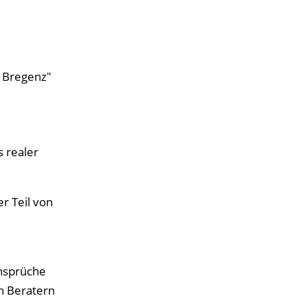
, Bregenz"
 realer
r Teil von
Ansprüche
n Beratern